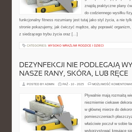
znajdą praktyczne plany ćw
do codziennego wysiłku fiz
funkcjonalny fitness rozumiany jest tutaj jako styl życia, a nie ty
stronie pokazujemy, jak ćwiczyć mądrze, aby poprawić organizm,
z siedzącego trybu życia oraz […]
CATEGORIES:
WYSOKO WRAŻLIWI RODZICE I DZIECI
DEZYNFEKCJI NIE PODLEGAJĄ W
NASZE RANY, SKÓRA, LUB RĘCE
POSTED BY ADMIN
PAŹ - 10 - 2025
MOŻLIWOŚĆ KOMENTOWA
Pływalnie mają rozmaitą wi
niezmiernie ciekawe dekorac
w głównej mierze do dekoro
pomieszczeniach płaszczyz
właściwie poczuł w sobie ł
wykorzystywać kreujące się