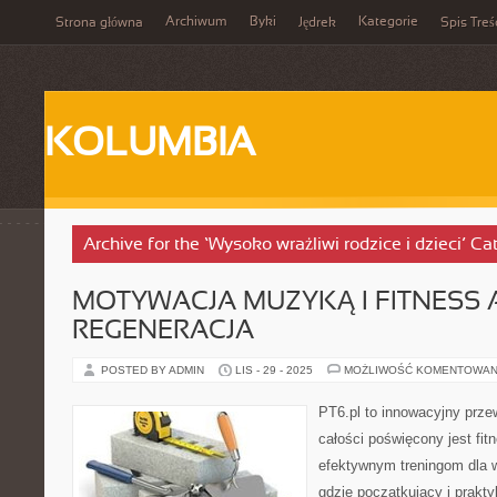
Archiwum
Byki
Kategorie
Strona główna
Jędrek
Spis Treś
KOLUMBIA
Archive for the ‘Wysoko wrażliwi rodzice i dzieci’ Ca
MOTYWACJA MUZYKĄ I FITNESS A
REGENERACJA
POSTED BY ADMIN
LIS - 29 - 2025
MOŻLIWOŚĆ KOMENTOWAN
PT6.pl to innowacyjny przew
całości poświęcony jest fi
efektywnym treningom dla w
gdzie początkujący i prakty