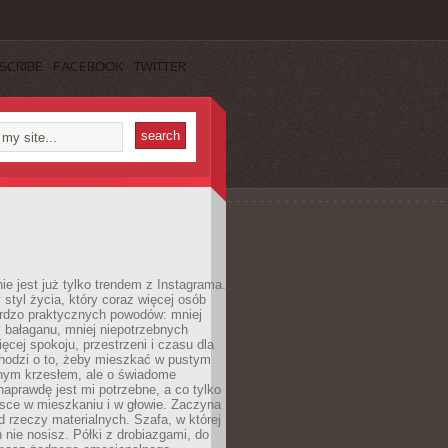
SCRIBE
FACEBOOK
TWITTER
ie jest już tylko trendem z Instagrama.
 styl życia, który coraz więcej osób
ardzo praktycznych powodów: mniej
j bałaganu, mniej niepotrzebnych
ęcej spokoju, przestrzeni i czasu dla
chodzi o to, żeby mieszkać w pustym
dnym krzesłem, ale o świadome
naprawdę jest mi potrzebne, a co tylko
sce w mieszkaniu i w głowie. Zaczyna
d rzeczy materialnych. Szafa, w której
 nie nosisz. Półki z drobiazgami, do