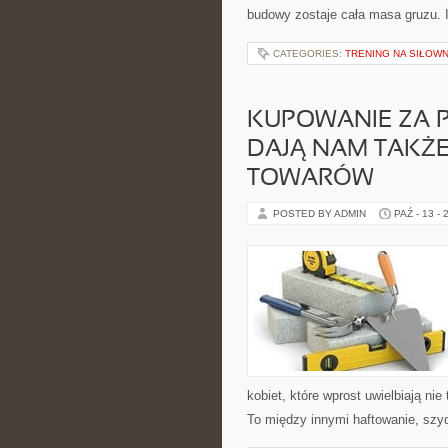
budowy zostaje cała masa gruzu.
CATEGORIES:
TRENING NA SIŁOWN
KUPOWANIE ZA 
DAJĄ NAM TAKŻ
TOWARÓW
POSTED BY ADMIN
PAŹ - 13 - 
kobiet, które wprost uwielbiają nie
To między innymi haftowanie, szyd