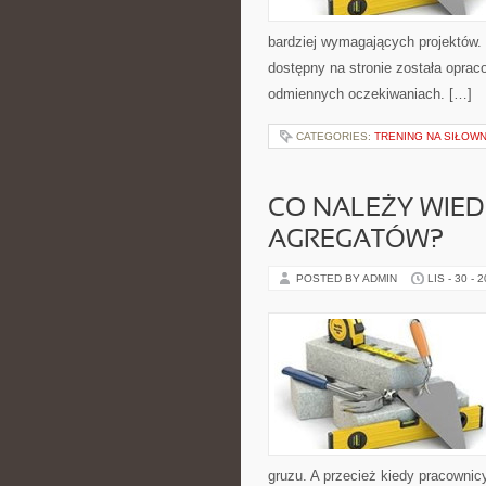
bardziej wymagających projektów. 
dostępny na stronie została opra
odmiennych oczekiwaniach. […]
CATEGORIES:
TRENING NA SIŁOWN
CO NALEŻY WIED
AGREGATÓW?
POSTED BY ADMIN
LIS - 30 - 
gruzu. A przecież kiedy pracowni