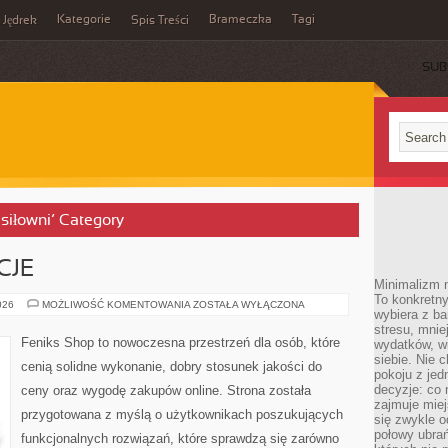
Kategorie
Brameczka
Tagi
Jędrek
Spis Treści
SUB
 siłowni’ Category
CJE
Minimalizm n
To konkretny
PRAWA
026
MOŻLIWOŚĆ KOMENTOWANIA
ZOSTAŁA WYŁĄCZONA
wybiera z b
I
REGULACJE
stresu, mnie
Feniks Shop to nowoczesna przestrzeń dla osób, które
wydatków, wi
siebie. Nie 
cenią solidne wykonanie, dobry stosunek jakości do
pokoju z je
decyzje: co 
ceny oraz wygodę zakupów online. Strona została
zajmuje miej
przygotowana z myślą o użytkownikach poszukujących
się zwykle o
połowy ubrań
funkcjonalnych rozwiązań, które sprawdzą się zarówno