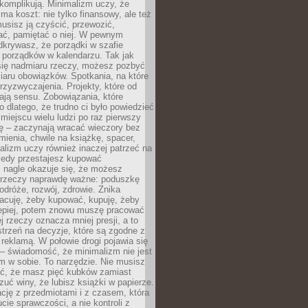
komplikują. Minimalizm uczy, że
ma koszt: nie tylko finansowy, ale też
usisz ją czyścić, przewozić,
ć, pamiętać o niej. W pewnym
krywasz, że porządki w szafie
 porządków w kalendarzu. Tak jak
ię nadmiaru rzeczy, możesz pozbyć
iaru obowiązków. Spotkania, na które
rzyzwyczajenia. Projekty, które od
ają sensu. Zobowiązania, które
ko dlatego, że trudno ci było powiedzieć
 miejscu wielu ludzi po raz pierwszy
ę – zaczynają wracać wieczory bez
ienia, chwile na książkę, spacer,
alizm uczy również inaczej patrzeć na
iedy przestajesz kupować
 nagle okazuje się, że możesz
 rzeczy naprawdę ważne: poduszkę
odróże, rozwój, zdrowie. Znika
acuję, żeby kupować, kupuję, żeby
lepiej, potem znowu muszę pracować
ej rzeczy oznacza mniej presji, a to
strzeń na decyzje, które są zgodne z
z reklamą. W połowie drogi pojawia się
– świadomość, że minimalizm nie jest
 w sobie. To narzędzie. Nie musisz
yć, że masz pięć kubków zamiast
zuć winy, że lubisz książki w papierze.
ację z przedmiotami i z czasem, która
ucie sprawczości, a nie kontroli z