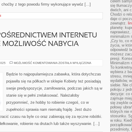
celem samym
 I choćby z tego powodu firmy wykonujące wywóz […]
się tłumacz
dwóch, ani c
Chodzi o rel
I
daje ci pocz
zewnątrz.
li
planetę: kup
naprawiasz, 
POŚREDNICTWEM INTERNETU
minimalizm s
„Czy to, co 
E MOŻLIWOŚĆ NABYCIA
życia, w któ
odpowiedź brz
możesz zacz
presji. Kons
Minimalizm n
KUPOWANIE
2025
MOŻLIWOŚĆ KOMENTOWANIA
ZOSTAŁA WYŁĄCZONA
ZA
To konkretny
POŚREDNICTWEM
wybiera z b
INTERNETU
Będzie to najpopularniejsza zabawka, która dotychczas
DAJĄ
stresu, mnie
NAM
wydatków, wi
pojawiła się na półkach w sklepie Kobiety też posiadają
TAKŻE
siebie. Nie 
MOŻLIWOŚĆ
swoje predyspozycje, zamiłowania, podczas jakich są w
NABYCIA
pokoju z je
TOWARÓW
decyzje: co 
stanie się w pełni zrelaksować. Należałoby
zajmuje miej
przypomnieć, że hobby to robienie czegoś, co w
się zwykle o
połowy ubrań
zupełności sprawia nam niemałą frajdę. Jest dużo
których nie
stosunku. S
 tracić czasu na byle co oraz zabierają się za ręczne robótki.
w roku. Kie
ełkowanie, robienie na drutach lub także wyszywanie. […]
porządkować,
przedmioty, k