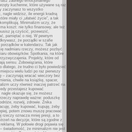
 masz żadnego emocjonalnego
przęty kuchenne, które używane są raz
dy zaczynasz to wszystko
 nagle widzisz, ile energii kradną
tóre miały ci „ułatwić życie”, a tak
komplikują. Minimalizm uczy, że
ma koszt: nie tylko finansowy, ale też
usisz ją czyścić, przewozić,
ć, pamiętać o niej. W pewnym
krywasz, że porządki w szafie
 porządków w kalendarzu. Tak jak
ię nadmiaru rzeczy, możesz pozbyć
iaru obowiązków. Spotkania, na które
rzyzwyczajenia. Projekty, które od
ają sensu. Zobowiązania, które
ko dlatego, że trudno ci było powiedzieć
 miejscu wielu ludzi po raz pierwszy
ę – zaczynają wracać wieczory bez
ienia, chwile na książkę, spacer,
alizm uczy również inaczej patrzeć na
iedy przestajesz kupować
 nagle okazuje się, że możesz
 rzeczy naprawdę ważne: poduszkę
odróże, rozwój, zdrowie. Znika
acuję, żeby kupować, kupuję, żeby
lepiej, potem znowu muszę pracować
ej rzeczy oznacza mniej presji, a to
strzeń na decyzje, które są zgodne z
z reklamą. W połowie drogi pojawia się
– świadomość, że minimalizm nie jest