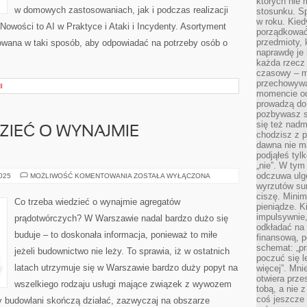
których nie
w domowych zastosowaniach, jak i podczas realizacji
stosunku. S
w roku. Kie
Nowości to AI w Praktyce i Ataki i Incydenty. Asortyment
porządkować,
przedmioty, k
cowana w taki sposób, aby odpowiadać na potrzeby osób o
naprawdę je 
każda rzecz 
czasowy – m
przechowywa
I
momencie od
prowadzą do
pozbywasz s
się też nadm
ZIEĆ O WYNAJMIE
chodzisz z p
dawna nie m
podjąłeś tyl
„nie”. W tym
odczuwa ulg
CO
2025
MOŻLIWOŚĆ KOMENTOWANIA
ZOSTAŁA WYŁĄCZONA
NALEŻY
wyrzutów sum
WIEDZIEĆ
ciszę. Minim
O
Co trzeba wiedzieć o wynajmie agregatów
WYNAJMIE
pieniądze. K
AGREGATÓW?
impulsywnie,
prądotwórczych? W Warszawie nadal bardzo dużo się
odkładać na
buduje – to doskonała informacja, ponieważ to miłe
finansową, p
schemat: „pr
jeżeli budownictwo nie leży. To sprawia, iż w ostatnich
poczuć się 
latach utrzymuje się w Warszawie bardzo duży popyt na
więcej”. Mni
otwiera prze
wszelkiego rodzaju usługi mające związek z wywozem
tobą, a nie 
coś jeszcze 
cy budowlani skończą działać, zazwyczaj na obszarze