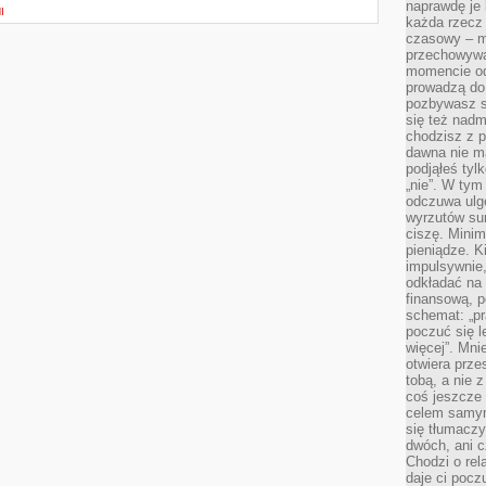
naprawdę je 
I
każda rzecz 
czasowy – m
przechowywa
momencie od
prowadzą do
pozbywasz s
się też nadm
chodzisz z p
dawna nie m
podjąłeś tyl
„nie”. W tym
odczuwa ulg
wyrzutów sum
ciszę. Minim
pieniądze. K
impulsywnie,
odkładać na
finansową, p
schemat: „pr
poczuć się 
więcej”. Mni
otwiera prze
tobą, a nie 
coś jeszcze 
celem samym
się tłumacz
dwóch, ani c
Chodzi o rel
daje ci pocz