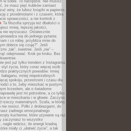
 w sobie. To narzędzie. Nie musisz
yć, że masz pięć kubków zamiast
zuć winy, że lubisz książki w papierze.
ację z przedmiotami i z czasem, która
ucie sprawczości, a nie kontroli z
nk
Ta filozofia sprzyja też dbałości o
ujesz mniej, lepszej jakości,
a nie wyrzucasz. Ostatecznie
prowadza się do jednego pytania:
mam i co robię, przybliża mnie do
rym dobrze się czuję?”. Jeśli
mi „tak”, świetnie. Jeśli „nie” –
ąć odejmować. Krok po kroku. Bez
ekwentnie.
ie jest już tylko trendem z Instagrama.
 styl życia, który coraz więcej osób
ardzo praktycznych powodów: mniej
j bałaganu, mniej niepotrzebnych
ęcej spokoju, przestrzeni i czasu dla
chodzi o to, żeby mieszkać w pustym
dnym krzesłem, ale o świadome
naprawdę jest mi potrzebne, a co tylko
sce w mieszkaniu i w głowie. Zaczyna
d rzeczy materialnych. Szafa, w której
 nie nosisz. Półki z drobiazgami, do
 masz żadnego emocjonalnego
przęty kuchenne, które używane są raz
dy zaczynasz to wszystko
 nagle widzisz, ile energii kradną
tóre miały ci „ułatwić życie”, a tak