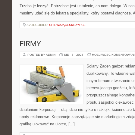
Trzeba je leczyć. Potrzebne jest ustalenie, co nam dolega. W nas
musimy udać się do lekarza specjalisty, który postawi diagnozę.
CATEGORIES:
ŚPIEWAJĄCESKRZYPCE
FIRMY
POSTED BY ADMIN
SIE - 6 - 2025
MOŻLIWOŚĆ KOMENTOWAN
Ściany Żaden gadżet rekl
duplikowany. To właśnie wsk
innym firmom stworzenie un
interesującego gadżetu, któ
przypuszczalnego kontrahe
prostu zaspokoi ciekawość fi
działaniem korporacji. Tutaj idzie nie tylko o naklejki ścienne ale 
spoty reklamowe. Korporacje zaprzątające się marketingiem zdają
grafikę ulokować na ulotce, […]