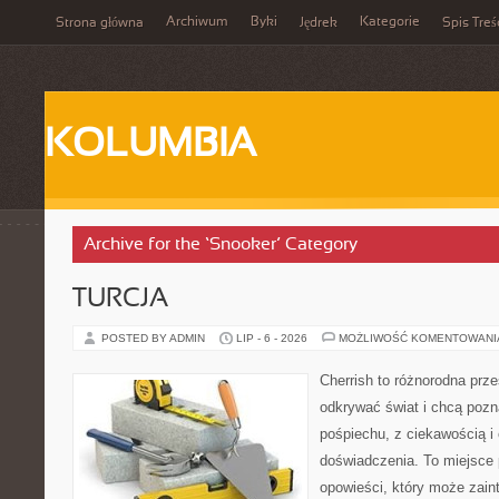
Archiwum
Byki
Kategorie
Strona główna
Jędrek
Spis Treś
KOLUMBIA
Archive for the ‘Snooker’ Category
TURCJA
POSTED BY ADMIN
LIP - 6 - 2026
MOŻLIWOŚĆ KOMENTOWAN
Cherrish to różnorodna prze
odkrywać świat i chcą pozn
pośpiechu, z ciekawością i
doświadczenia. To miejsce
opowieści, który może zai