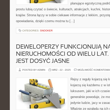
planujące egzotyczną podróż
prostu lubią czytać o świecie, kulturach, atrakcjach, kuchni, histo
krajów. Strona łączy w sobie ciekawe informacje z lekkim, przy
opowiadania, dzięki czemu można tu […]
CATEGORIES:
SNOOKER
DEWELOPERZY FUNKCJONUJĄ N
NIERUCHOMOŚCI OD WIELU LAT.
JEST DOSYĆ JASNE
POSTED BY ADMIN
WRZ - 22 - 2025
MOŻLIWOŚĆ KOMENTOWA
Rejsy z reguły kojarzą się
kojarzą się każdemu z w is
luksusem, jaki w ich czasi
generalnie powoduje, że mo
jedynie ludzie, jacy w zasa
Właśnie ze względu na ich