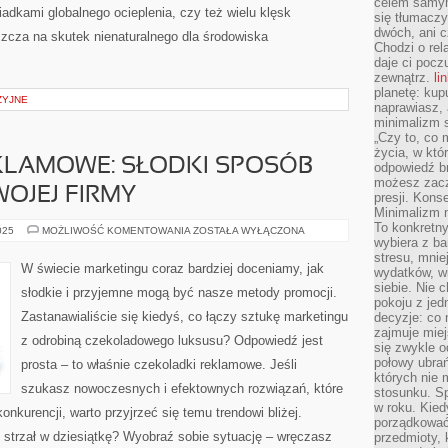
celem samym
adkami globalnego ocieplenia, czy też wielu klęsk
się tłumacz
dwóch, ani c
zcza na skutek nienaturalnego dla środowiska
Chodzi o rel
daje ci pocz
zewnątrz.
li
planetę: kup
ZYJNE
naprawiasz, 
minimalizm s
„Czy to, co 
życia, w któ
KLAMOWE: SŁODKI SPOSÓB
odpowiedź brz
możesz zacz
OJEJ FIRMY
presji. Kons
Minimalizm n
To konkretny
CZEKOLADKI
025
MOŻLIWOŚĆ KOMENTOWANIA
ZOSTAŁA WYŁĄCZONA
REKLAMOWE:
wybiera z b
SŁODKI
stresu, mnie
SPOSÓB
W świecie marketingu coraz bardziej doceniamy, jak
wydatków, wi
NA
PROMOCJĘ
siebie. Nie 
słodkie i przyjemne mogą być nasze metody promocji.
TWOJEJ
pokoju z je
FIRMY
Zastanawialiście się kiedyś, co łączy sztukę marketingu
decyzje: co 
zajmuje miej
z odrobiną czekoladowego luksusu? Odpowiedź jest
się zwykle o
połowy ubrań
prosta – to właśnie czekoladki reklamowe. Jeśli
których nie
szukasz nowoczesnych i efektownych rozwiązań, które
stosunku. S
w roku. Kie
onkurencji, warto przyjrzeć się temu trendowi bliżej.
porządkować,
 strzał w dziesiątkę? Wyobraź sobie sytuację – wręczasz
przedmioty, k