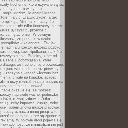
 masz żadnego emocjonalnego
przęty kuchenne, które używane są raz
dy zaczynasz to wszystko
 nagle widzisz, ile energii kradną
tóre miały ci „ułatwić życie”, a tak
komplikują. Minimalizm uczy, że
ma koszt: nie tylko finansowy, ale też
usisz ją czyścić, przewozić,
ć, pamiętać o niej. W pewnym
krywasz, że porządki w szafie
 porządków w kalendarzu. Tak jak
ię nadmiaru rzeczy, możesz pozbyć
iaru obowiązków. Spotkania, na które
rzyzwyczajenia. Projekty, które od
ają sensu. Zobowiązania, które
ko dlatego, że trudno ci było powiedzieć
 miejscu wielu ludzi po raz pierwszy
ę – zaczynają wracać wieczory bez
ienia, chwile na książkę, spacer,
alizm uczy również inaczej patrzeć na
iedy przestajesz kupować
 nagle okazuje się, że możesz
 rzeczy naprawdę ważne: poduszkę
odróże, rozwój, zdrowie. Znika
acuję, żeby kupować, kupuję, żeby
lepiej, potem znowu muszę pracować
ej rzeczy oznacza mniej presji, a to
strzeń na decyzje, które są zgodne z
z reklamą. W połowie drogi pojawia się
– świadomość, że minimalizm nie jest