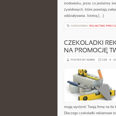
środowisku, przez co jesteśmy świ
żywiołowych, które powstają zwłas
oddziaływania. Istotną […]
CATEGORIES:
ROLNICTWO PRECY
CZEKOLADKI RE
NA PROMOCJĘ TW
POSTED BY ADMIN
CZE - 9 - 2
mogą wyróżnić Twoją firmę na tle k
Dlaczego czekoladki reklamowe to