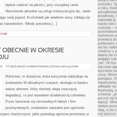
których nie
stosunku. S
będzie zależeć na jakości, przy rozsądnej cenie.
w roku. Kie
Niezmiernie aktualne są usługi motoryzacyjne itp., wiele
porządkować,
przedmioty, k
ając swój pojazd. Aczkolwiek jak wiadomo wozy zdołają się
naprawdę je 
gać karambolom. Wtedy potrzebna […]
każda rzecz 
czasowy – m
przechowywa
ZYJNE
momencie od
prowadzą do
pozbywasz s
się też nadm
T OBECNIE W OKRESIE
chodzisz z p
dawna nie m
OJU
podjąłeś tyl
„nie”. W tym
ROLNICTWO,
odczuwa ulg
025
MOŻLIWOŚĆ KOMENTOWANIA
ZOSTAŁA WYŁĄCZONA
JEST
wyrzutów sum
OBECNIE
ciszę. Minim
W
Rolnictwo, to dziedzina, która korzystnie oddziałuje na
OKRESIE
pieniądze. K
SPOREGO
impulsywnie,
środowisko W aktualnych czasach, ekologia to bardzo
ROZWOJU
odkładać na
ważny element, który niestety ulega znaczącej
finansową, p
schemat: „pr
degradacji, co jest wywołane działalnością człowieka.
poczuć się 
Przez tworzenie się różnorodnych fabryk i firm
więcej”. Mni
otwiera prze
przemysłowych, środowisko naturalne jest ogromnie
tobą, a nie 
coś jeszcze 
ancjami chemicznymi, jakie powodują ogromne przemiany w