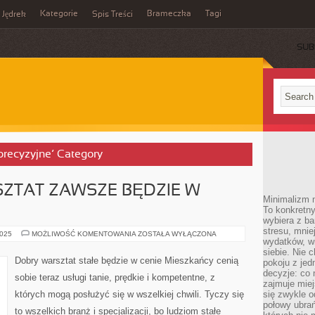
Kategorie
Brameczka
Tagi
Jędrek
Spis Treści
SUB
 precyzyjne’ Category
ZTAT ZAWSZE BĘDZIE W
Minimalizm n
To konkretny
wybiera z b
stresu, mnie
PORZĄDNY
2025
MOŻLIWOŚĆ KOMENTOWANIA
ZOSTAŁA WYŁĄCZONA
wydatków, wi
WARSZTAT
ZAWSZE
siebie. Nie 
BĘDZIE
Dobry warsztat stałe będzie w cenie Mieszkańcy cenią
pokoju z je
W
CENIE
decyzje: co 
sobie teraz usługi tanie, prędkie i kompetentne, z
zajmuje miej
których mogą posłużyć się w wszelkiej chwili. Tyczy się
się zwykle o
połowy ubrań
to wszelkich branż i specjalizacji, bo ludziom stałe