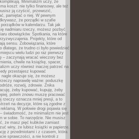
komplikują. Minimalizm uczy, że
ma koszt: nie tylko finansowy, ale też
usisz ją czyścić, przewozić,
ć, pamiętać o niej. W pewnym
krywasz, że porządki w szafie
 porządków w kalendarzu. Tak jak
ię nadmiaru rzeczy, możesz pozbyć
iaru obowiązków. Spotkania, na które
rzyzwyczajenia. Projekty, które od
ają sensu. Zobowiązania, które
ko dlatego, że trudno ci było powiedzieć
 miejscu wielu ludzi po raz pierwszy
ę – zaczynają wracać wieczory bez
ienia, chwile na książkę, spacer,
alizm uczy również inaczej patrzeć na
iedy przestajesz kupować
 nagle okazuje się, że możesz
 rzeczy naprawdę ważne: poduszkę
odróże, rozwój, zdrowie. Znika
acuję, żeby kupować, kupuję, żeby
lepiej, potem znowu muszę pracować
ej rzeczy oznacza mniej presji, a to
strzeń na decyzje, które są zgodne z
z reklamą. W połowie drogi pojawia się
– świadomość, że minimalizm nie jest
 w sobie. To narzędzie. Nie musisz
yć, że masz pięć kubków zamiast
zuć winy, że lubisz książki w papierze.
ację z przedmiotami i z czasem, która
ucie sprawczości, a nie kontroli z