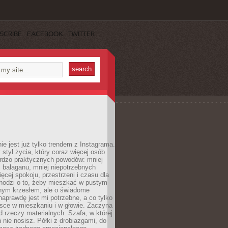
SCRIBE
FACEBOOK
TWITTER
ie jest już tylko trendem z Instagrama.
 styl życia, który coraz więcej osób
ardzo praktycznych powodów: mniej
j bałaganu, mniej niepotrzebnych
ęcej spokoju, przestrzeni i czasu dla
chodzi o to, żeby mieszkać w pustym
dnym krzesłem, ale o świadome
naprawdę jest mi potrzebne, a co tylko
sce w mieszkaniu i w głowie. Zaczyna
d rzeczy materialnych. Szafa, w której
 nie nosisz. Półki z drobiazgami, do