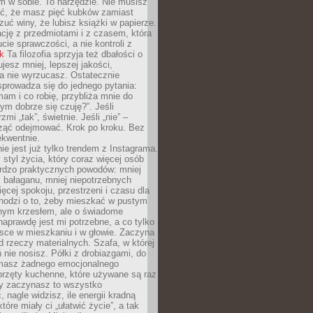
 w sobie. To narzędzie. Nie musisz
yć, że masz pięć kubków zamiast
zuć winy, że lubisz książki w papierze.
ację z przedmiotami i z czasem, która
ucie sprawczości, a nie kontroli z
nk
Ta filozofia sprzyja też dbałości o
ujesz mniej, lepszej jakości,
a nie wyrzucasz. Ostatecznie
prowadza się do jednego pytania:
mam i co robię, przybliża mnie do
rym dobrze się czuję?”. Jeśli
mi „tak”, świetnie. Jeśli „nie” –
ąć odejmować. Krok po kroku. Bez
ekwentnie.
ie jest już tylko trendem z Instagrama.
 styl życia, który coraz więcej osób
ardzo praktycznych powodów: mniej
j bałaganu, mniej niepotrzebnych
ęcej spokoju, przestrzeni i czasu dla
chodzi o to, żeby mieszkać w pustym
dnym krzesłem, ale o świadome
naprawdę jest mi potrzebne, a co tylko
sce w mieszkaniu i w głowie. Zaczyna
d rzeczy materialnych. Szafa, w której
 nie nosisz. Półki z drobiazgami, do
 masz żadnego emocjonalnego
przęty kuchenne, które używane są raz
dy zaczynasz to wszystko
 nagle widzisz, ile energii kradną
tóre miały ci „ułatwić życie”, a tak