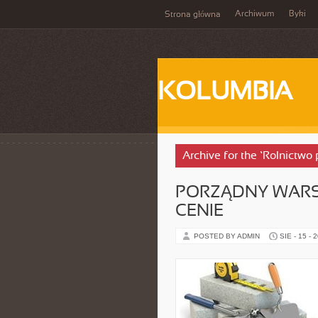
Archiwum
Byki
Strona główna
KOLUMBIA
Archive for the ‘Rolnictwo
PORZĄDNY WARS
CENIE
POSTED BY ADMIN
SIE - 15 - 