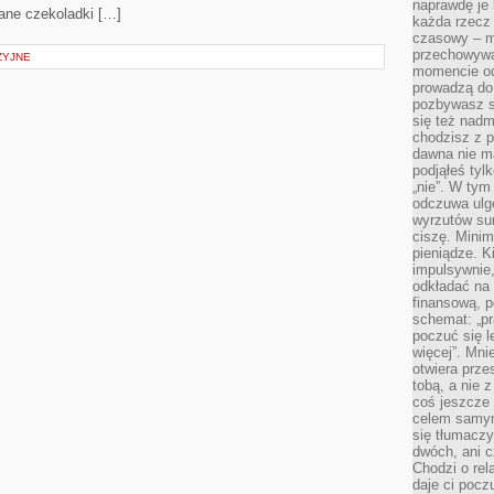
naprawdę je 
wane czekoladki […]
każda rzecz 
czasowy – m
przechowywa
ZYJNE
momencie od
prowadzą do
pozbywasz s
się też nadm
chodzisz z p
dawna nie m
podjąłeś tyl
„nie”. W tym
odczuwa ulg
wyrzutów sum
ciszę. Minim
pieniądze. K
impulsywnie,
odkładać na
finansową, p
schemat: „pr
poczuć się 
więcej”. Mni
otwiera prze
tobą, a nie 
coś jeszcze 
celem samym
się tłumacz
dwóch, ani c
Chodzi o rel
daje ci pocz