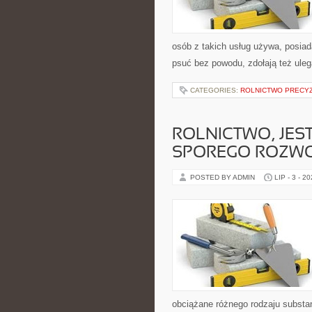
osób z takich usług używa, posiad
psuć bez powodu, zdołają też ule
CATEGORIES:
ROLNICTWO PRECY
ROLNICTWO, JES
SPOREGO ROZW
POSTED BY ADMIN
LIP - 3 - 2
obciążane różnego rodzaju subst