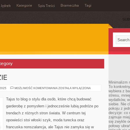
Kategorie
Brameczka
Tagi
Jędrek
Spis Treści
SUB
ategory
IE
Minimalizm n
To konkretny
KOLORY
 2025
MOŻLIWOŚĆ KOMENTOWANIA
ZOSTAŁA WYŁĄCZONA
wybiera z b
W
MODZIE
stresu, mnie
Tajus to blog o stylu dla osób, które chcą budować
wydatków, wi
siebie. Nie 
garderobę z pomysłem i jednocześnie lubią podróże po
pokoju z je
decyzje: co 
trendach z różnych stron świata. W centrum tej
zajmuje miej
opowieści stoi włoski szyk, moda turecka oraz
się zwykle o
połowy ubrań
francuska nonszalancja, ale Tajus nie zamyka się w