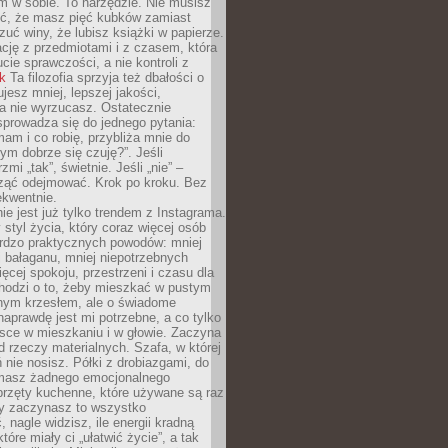
 w sobie. To narzędzie. Nie musisz
yć, że masz pięć kubków zamiast
zuć winy, że lubisz książki w papierze.
ację z przedmiotami i z czasem, która
ucie sprawczości, a nie kontroli z
nk
Ta filozofia sprzyja też dbałości o
ujesz mniej, lepszej jakości,
a nie wyrzucasz. Ostatecznie
prowadza się do jednego pytania:
mam i co robię, przybliża mnie do
rym dobrze się czuję?”. Jeśli
mi „tak”, świetnie. Jeśli „nie” –
ąć odejmować. Krok po kroku. Bez
ekwentnie.
ie jest już tylko trendem z Instagrama.
 styl życia, który coraz więcej osób
ardzo praktycznych powodów: mniej
j bałaganu, mniej niepotrzebnych
ęcej spokoju, przestrzeni i czasu dla
chodzi o to, żeby mieszkać w pustym
dnym krzesłem, ale o świadome
naprawdę jest mi potrzebne, a co tylko
sce w mieszkaniu i w głowie. Zaczyna
d rzeczy materialnych. Szafa, w której
 nie nosisz. Półki z drobiazgami, do
 masz żadnego emocjonalnego
przęty kuchenne, które używane są raz
dy zaczynasz to wszystko
 nagle widzisz, ile energii kradną
tóre miały ci „ułatwić życie”, a tak