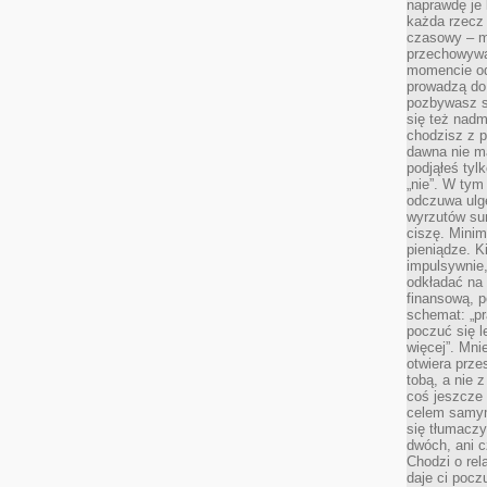
naprawdę je 
każda rzecz 
czasowy – m
przechowywa
momencie od
prowadzą do
pozbywasz s
się też nadm
chodzisz z p
dawna nie m
podjąłeś tyl
„nie”. W tym
odczuwa ulg
wyrzutów sum
ciszę. Minim
pieniądze. K
impulsywnie,
odkładać na
finansową, p
schemat: „pr
poczuć się 
więcej”. Mni
otwiera prze
tobą, a nie 
coś jeszcze 
celem samym
się tłumacz
dwóch, ani c
Chodzi o rel
daje ci pocz