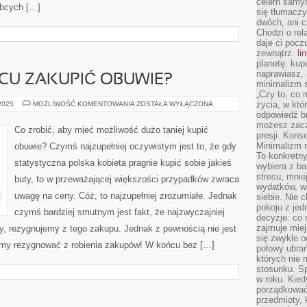
celem samym
obcych […]
się tłumacz
dwóch, ani c
Chodzi o rel
daje ci pocz
zewnątrz.
li
planetę: kup
naprawiasz, 
CU ZAKUPIĆ OBUWIE?
minimalizm s
„Czy to, co 
W
życia, w któ
 2025
MOŻLIWOŚĆ KOMENTOWANIA
ZOSTAŁA WYŁĄCZONA
KTÓRYM
odpowiedź brz
MIEJSCU
możesz zacz
ZAKUPIĆ
Co zrobić, aby mieć możliwość dużo taniej kupić
OBUWIE?
presji. Kons
Minimalizm n
obuwie? Czymś najzupełniej oczywistym jest to, że gdy
To konkretny
statystyczna polska kobieta pragnie kupić sobie jakieś
wybiera z b
stresu, mnie
buty, to w przeważającej większości przypadków zwraca
wydatków, wi
uwagę na ceny. Cóż, to najzupełniej zrozumiałe. Jednak
siebie. Nie 
pokoju z je
czymś bardziej smutnym jest fakt, że najzwyczajniej
decyzje: co 
zajmuje miej
y, rezygnujemy z tego zakupu. Jednak z pewnością nie jest
się zwykle o
my rezygnować z robienia zakupów! W końcu bez […]
połowy ubrań
których nie
stosunku. S
w roku. Kie
porządkować,
przedmioty, k