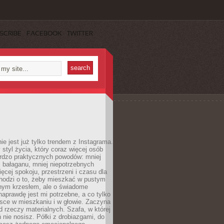
SCRIBE
FACEBOOK
TWITTER
ie jest już tylko trendem z Instagrama.
 styl życia, który coraz więcej osób
ardzo praktycznych powodów: mniej
j bałaganu, mniej niepotrzebnych
ęcej spokoju, przestrzeni i czasu dla
chodzi o to, żeby mieszkać w pustym
dnym krzesłem, ale o świadome
naprawdę jest mi potrzebne, a co tylko
sce w mieszkaniu i w głowie. Zaczyna
d rzeczy materialnych. Szafa, w której
 nie nosisz. Półki z drobiazgami, do