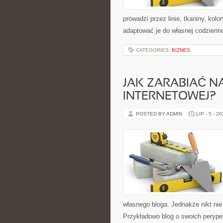
prowadzi przez linie, tkaniny, kolo
adaptować je do własnej codzienn
CATEGORIES:
BIZNES
JAK ZARABIAĆ NA
INTERNETOWEJ?
POSTED BY ADMIN
LIP - 5 - 2
własnego bloga. Jednakże nikt ni
Przykładowo blog o swoich perype