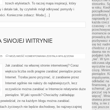
których nie
trzech etykietach. To raczej mapa inspiracji, który
stosunku. S
w roku. Kie
ry i detale tak, by czytelnik mógł odkrywać pomysły i
porządkować,
przedmioty, k
ości. Koniecznie zobacz: Moda […]
naprawdę je 
każda rzecz 
czasowy – m
przechowywa
momencie od
prowadzą do
 SWOJEJ WITRYNIE
pozbywasz s
się też nadm
chodzisz z p
dawna nie m
podjąłeś tyl
JAK
025
MOŻLIWOŚĆ KOMENTOWANIA
ZOSTAŁA WYŁĄCZONA
ZARABIAĆ
„nie”. W tym
NA
odczuwa ulg
SWOJEJ
Jak zarabiać na własnej stronie internetowej? Coraz
wyrzutów sum
WITRYNIE
INTERNETOWEJ?
ciszę. Minim
większa liczba osób pragnie zarabiać pieniądze przez
pieniądze. K
Internet. Trzeba jasno przyznać, iż zarabianie przez
impulsywnie,
odkładać na
Internet ogólnie nie należy do najłatwiejszych, lecz
finansową, p
schemat: „pr
oczywiście można zarabiać w Internecie relatywnie duże
poczuć się 
pieniądze. W jaki sposób? Chociażby zakładając
więcej”. Mni
otwiera prze
e powiedział, że na każdym blogu można zarabiać.
tobą, a nie 
tiach życiowych nie będzie dochodowy, bo najzwyczajniej
coś jeszcze 