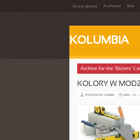
Archiwum
Byki
Strona główna
KOLUMBIA
Archive for the ‘Biznes’ C
KOLORY W MODZ
POSTED BY ADMIN
GRU - 27 -