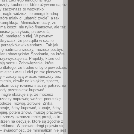
 masz żadnego emocjonalnego
przęty kuchenne, które używane są raz
dy zaczynasz to wszystko
 nagle widzisz, ile energii kradną
tóre miały ci „ułatwić życie”, a tak
komplikują. Minimalizm uczy, że
ma koszt: nie tylko finansowy, ale też
usisz ją czyścić, przewozić,
ć, pamiętać o niej. W pewnym
krywasz, że porządki w szafie
 porządków w kalendarzu. Tak jak
ię nadmiaru rzeczy, możesz pozbyć
iaru obowiązków. Spotkania, na które
rzyzwyczajenia. Projekty, które od
ają sensu. Zobowiązania, które
ko dlatego, że trudno ci było powiedzieć
 miejscu wielu ludzi po raz pierwszy
ę – zaczynają wracać wieczory bez
ienia, chwile na książkę, spacer,
alizm uczy również inaczej patrzeć na
iedy przestajesz kupować
 nagle okazuje się, że możesz
 rzeczy naprawdę ważne: poduszkę
odróże, rozwój, zdrowie. Znika
acuję, żeby kupować, kupuję, żeby
lepiej, potem znowu muszę pracować
ej rzeczy oznacza mniej presji, a to
strzeń na decyzje, które są zgodne z
z reklamą. W połowie drogi pojawia się
– świadomość, że minimalizm nie jest