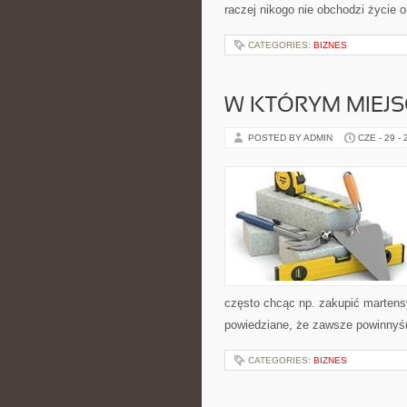
raczej nikogo nie obchodzi życie 
CATEGORIES:
BIZNES
W KTÓRYM MIEJS
POSTED BY ADMIN
CZE - 29 -
często chcąc np. zakupić martens
powiedziane, że zawsze powinnyś
CATEGORIES:
BIZNES