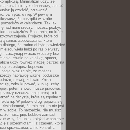
komplikują. Minimalizm uczy, że
ma koszt: nie tylko finansowy, ale też
usisz ją czyścić, przewozić,
ć, pamiętać o niej. W pewnym
krywasz, że porządki w szafie
 porządków w kalendarzu. Tak jak
ię nadmiaru rzeczy, możesz pozbyć
iaru obowiązków. Spotkania, na które
rzyzwyczajenia. Projekty, które od
ają sensu. Zobowiązania, które
ko dlatego, że trudno ci było powiedzieć
 miejscu wielu ludzi po raz pierwszy
ę – zaczynają wracać wieczory bez
ienia, chwile na książkę, spacer,
alizm uczy również inaczej patrzeć na
iedy przestajesz kupować
 nagle okazuje się, że możesz
 rzeczy naprawdę ważne: poduszkę
odróże, rozwój, zdrowie. Znika
acuję, żeby kupować, kupuję, żeby
lepiej, potem znowu muszę pracować
ej rzeczy oznacza mniej presji, a to
strzeń na decyzje, które są zgodne z
z reklamą. W połowie drogi pojawia się
– świadomość, że minimalizm nie jest
 w sobie. To narzędzie. Nie musisz
yć, że masz pięć kubków zamiast
zuć winy, że lubisz książki w papierze.
ację z przedmiotami i z czasem, która
ucie sprawczości, a nie kontroli z