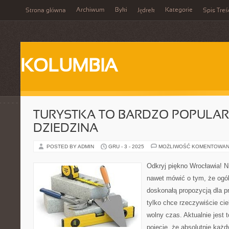
Archiwum
Byki
Kategorie
Strona główna
Jędrek
Spis Treś
KOLUMBIA
TURYSTKA TO BARDZO POPULA
DZIEDZINA
POSTED BY ADMIN
GRU - 3 - 2025
MOŻLIWOŚĆ KOMENTOWAN
Odkryj piękno Wrocławia! 
nawet mówić o tym, że ogóln
doskonałą propozycją dla p
tylko chce rzeczywiście ci
wolny czas. Aktualnie jest
pojęcie, że absolutnie każdy