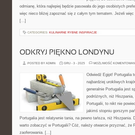
odmianę, która najlepiej będzie pasowała do jego osobistych pref
więc nieco bliżej zapoznać się z całym tym tematem. Jeżeli więc
[…]
CATEGORIES:
KULINARNE RYBNE INSPIRACJE
ODKRYJ PIĘKNO LONDYNU
POSTED BY ADMIN
GRU - 3 - 2025
MOŻLIWOŚĆ KOMENTOWAN
Odwiedź Egipt! Portugalia 
najbardziej urokliwych kraj
generalnie Portugalia jest 
podróżnych, niż Hiszpania, 
Portugalii, to nikt nie powie
jakimś stopniu gorszym pa
Portugalia jest relatywnie tania, na pewno tańsza, niż Hiszpania. 
warto zobaczyć w Portugalii? Cóż, należy otwarcie przyznać, że P
zaoferowania. […]