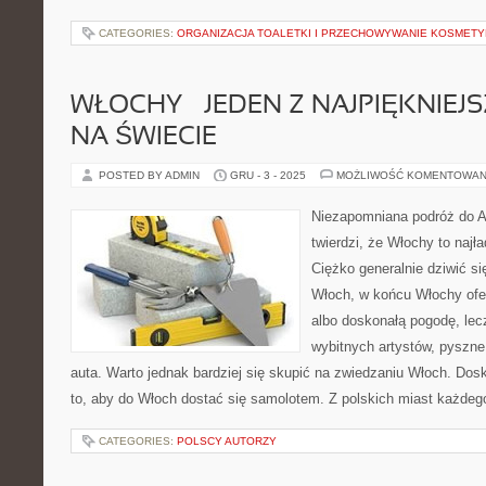
CATEGORIES:
ORGANIZACJA TOALETKI I PRZECHOWYWANIE KOSMET
WŁOCHY – JEDEN Z NAJPIĘKNIE
NA ŚWIECIE
POSTED BY ADMIN
GRU - 3 - 2025
MOŻLIWOŚĆ KOMENTOWAN
Niezapomniana podróż do Au
twierdzi, że Włochy to najła
Ciężko generalnie dziwić s
Włoch, w końcu Włochy oferu
albo doskonałą pogodę, lec
wybitnych artystów, pyszne
auta. Warto jednak bardziej się skupić na zwiedzaniu Włoch. Do
to, aby do Włoch dostać się samolotem. Z polskich miast każdego 
CATEGORIES:
POLSCY AUTORZY