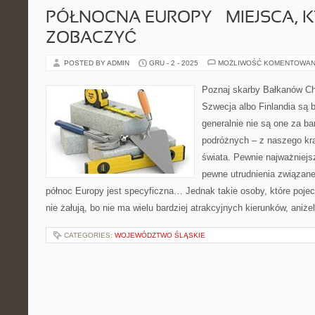
PÓŁNOCNA EUROPY – MIEJSCA, 
ZOBACZYĆ
POSTED BY ADMIN
GRU - 2 - 2025
MOŻLIWOŚĆ KOMENTOWAN
Poznaj skarby Bałkanów Cho
Szwecja albo Finlandia są b
generalnie nie są one za b
podróżnych – z naszego kraj
świata. Pewnie najważniejs
pewne utrudnienia związane
północ Europy jest specyficzna… Jednak takie osoby, które pojec
nie żałują, bo nie ma wielu bardziej atrakcyjnych kierunków, aniżel
CATEGORIES:
WOJEWÓDZTWO ŚLĄSKIE