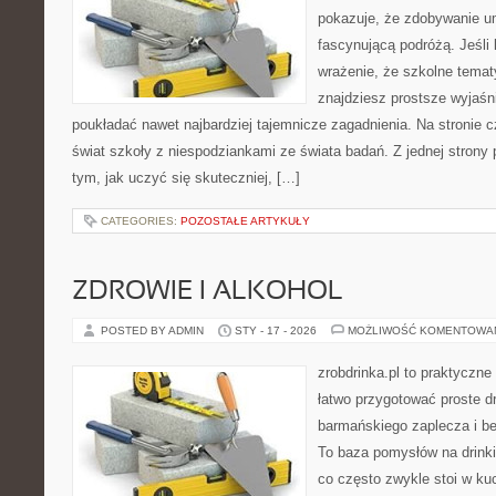
pokazuje, że zdobywanie u
fascynującą podróżą. Jeśli
wrażenie, że szkolne tematy
znajdziesz prostsze wyjaśn
poukładać nawet najbardziej tajemnicze zagadnienia. Na stronie cz
świat szkoły z niespodziankami ze świata badań. Z jednej strony p
tym, jak uczyć się skuteczniej, […]
CATEGORIES:
POZOSTAŁE ARTYKUŁY
ZDROWIE I ALKOHOL
POSTED BY ADMIN
STY - 17 - 2026
MOŻLIWOŚĆ KOMENTOWA
zrobdrinka.pl to praktyczne
łatwo przygotować proste d
barmańskiego zaplecza i b
To baza pomysłów na drinki,
co często zwykle stoi w ku