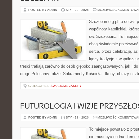
POSTED BY ADMIN
STY - 20 - 2026
MOŻLIWOŚĆ KOMENTOWA
Szczepan.org.pl to serwis 
wspólnoty katolickiej, które
św. Szczepana. To miejsce 
chcą świadomie przeżywać 
serca, przez celebrację, aż
łączy tradycję z współcze
treści trafiają zarówno do osób głęboko zaangażowanych, jak i do
drogi. Polecamy także: Sakramenty Kościoła i Ikony, obrazy i szt
CATEGORIES:
ŚWIADOME ZAKUPY
FUTUROLOGIA I WIZJE PRZYSZŁO
POSTED BY ADMIN
STY - 18 - 2026
MOŻLIWOŚĆ KOMENTOWA
To miejsce powstało z pros
nie musi być nudna. Ten s