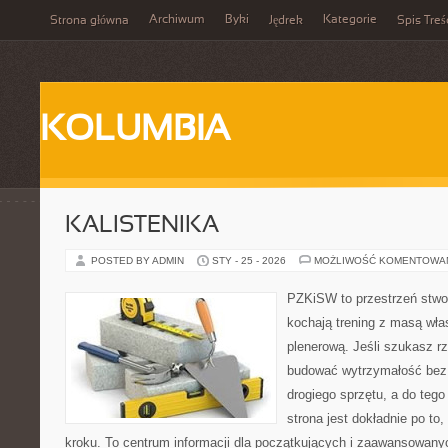
Archiwum
Byki
Kategorie
Strona główna
Jędrek
Spis Treś
KOLUMBIA
KALISTENIKA
POSTED BY ADMIN
STY - 25 - 2026
MOŻLIWOŚĆ KOMENTOWA
PZKiSW to przestrzeń stwor
kochają trening z masą włas
plenerową. Jeśli szukasz rz
budować wytrzymałość bez 
drogiego sprzętu, a do tego
strona jest dokładnie po to
kroku. To centrum informacji dla początkujących i zaawansowanych