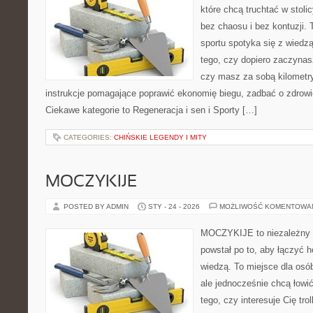
które chcą truchtać w stoli
bez chaosu i bez kontuzji. 
sportu spotyka się z wiedzą
tego, czy dopiero zaczynasz
czy masz za sobą kilometry
instrukcje pomagające poprawić ekonomię biegu, zadbać o zdrowie
Ciekawe kategorie to Regeneracja i sen i Sporty […]
CATEGORIES:
CHIŃSKIE LEGENDY I MITY
MOCZYKIJE
POSTED BY ADMIN
STY - 24 - 2026
MOŻLIWOŚĆ KOMENTOWA
MOCZYKIJE to niezależny po
powstał po to, aby łączyć 
wiedzą. To miejsce dla osó
ale jednocześnie chcą łowi
tego, czy interesuje Cię trol