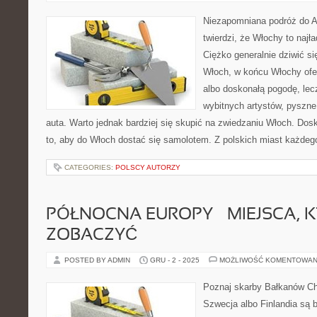
Niezapomniana podróż do Au
twierdzi, że Włochy to najła
Ciężko generalnie dziwić s
Włoch, w końcu Włochy oferu
albo doskonałą pogodę, lec
wybitnych artystów, pyszne
auta. Warto jednak bardziej się skupić na zwiedzaniu Włoch. Do
to, aby do Włoch dostać się samolotem. Z polskich miast każdego 
CATEGORIES:
POLSCY AUTORZY
PÓŁNOCNA EUROPY – MIEJSCA, 
ZOBACZYĆ
POSTED BY ADMIN
GRU - 2 - 2025
MOŻLIWOŚĆ KOMENTOWAN
Poznaj skarby Bałkanów Cho
Szwecja albo Finlandia są b