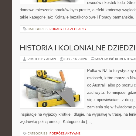
owoców i kostek lodu. Stro
domowe mieszanie smaków było proste, a efekt końcowy wygląda
takie kategorie jak: Koktajle bezalkoholowe i Porady barmańskie
CATEGORIES:
PORADY DLA ŻEGLARZY
HISTORIA I KOLONIALNE DZIEDZ
POSTED BY ADMIN
STY - 16 - 2026
MOŻLIWOŚĆ KOMENTOWA
Polka w NZ to turystyczny 
osobach, które marzą o Now
do Australii albo po prostu
zachwytu. To miejsce, gdzi
się z opowieściami z drogi,
zamienia się w świadome p
inspiracje na wyjazdy krótkie i długie, na wyprawę w trasę, na le
wędrówkę pełną emocji. Kategorie do […]
CATEGORIES:
PODRÓŻE AKTYWNE