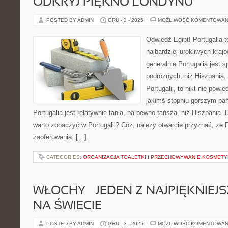
ODKRYJ PIĘKNO LONDYNU
POSTED BY ADMIN
GRU - 3 - 2025
MOŻLIWOŚĆ KOMENTOWAN
Odwiedź Egipt! Portugalia 
najbardziej urokliwych kraj
generalnie Portugalia jest 
podróżnych, niż Hiszpania, 
Portugalii, to nikt nie powie
jakimś stopniu gorszym pa
Portugalia jest relatywnie tania, na pewno tańsza, niż Hiszpania. 
warto zobaczyć w Portugalii? Cóż, należy otwarcie przyznać, że P
zaoferowania. […]
CATEGORIES:
ORGANIZACJA TOALETKI I PRZECHOWYWANIE KOSMET
WŁOCHY – JEDEN Z NAJPIĘKNIE
NA ŚWIECIE
POSTED BY ADMIN
GRU - 3 - 2025
MOŻLIWOŚĆ KOMENTOWAN