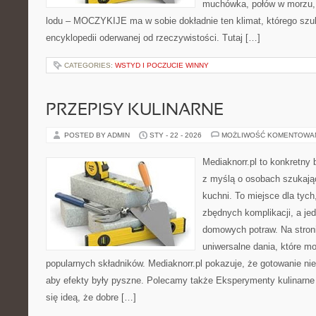
muchówka, połów w morzu,
lodu – MOCZYKIJE ma w sobie dokładnie ten klimat, którego szuk
encyklopedii oderwanej od rzeczywistości. Tutaj […]
CATEGORIES:
WSTYD I POCZUCIE WINNY
PRZEPISY KULINARNE
POSTED BY ADMIN
STY - 22 - 2026
MOŻLIWOŚĆ KOMENTOWA
Mediaknorr.pl to konkretny b
z myślą o osobach szukają
kuchni. To miejsce dla tyc
zbędnych komplikacji, a je
domowych potraw. Na stroni
uniwersalne dania, które m
popularnych składników. Mediaknorr.pl pokazuje, że gotowanie ni
aby efekty były pyszne. Polecamy także Eksperymenty kulinarne i
się ideą, że dobre […]