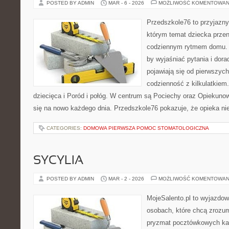
POSTED BY ADMIN
MAR - 6 - 2026
MOŻLIWOŚĆ KOMENTOWAN
Przedszkole76 to przyjazny
którym temat dziecka przen
codziennym rytmem domu. T
by wyjaśniać pytania i dor
pojawiają się od pierwszych
codzienność z kilkulatkiem
dziecięca i Poród i połóg. W centrum są Pociechy oraz Opiekunowi
się na nowo każdego dnia. Przedszkole76 pokazuje, że opieka nie
CATEGORIES:
DOMOWA PIERWSZA POMOC STOMATOLOGICZNA
SYCYLIA
POSTED BY ADMIN
MAR - 2 - 2026
MOŻLIWOŚĆ KOMENTOWAN
MojeSalento.pl to wyjazdow
osobach, które chcą zrozum
pryzmat pocztówkowych kadr