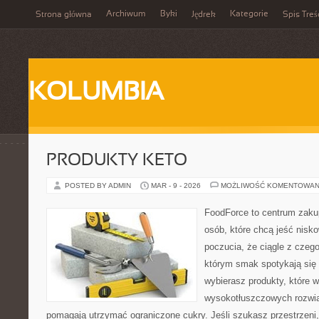
Archiwum
Byki
Kategorie
Strona główna
Jędrek
Spis Treś
KOLUMBIA
PRODUKTY KETO
POSTED BY ADMIN
MAR - 9 - 2026
MOŻLIWOŚĆ KOMENTOWAN
FoodForce to centrum zaku
osób, które chcą jeść nis
poczucia, że ciągle z czeg
którym smak spotykają się
wybierasz produkty, które w
wysokotłuszczowych rozwią
pomagają utrzymać ograniczone cukry. Jeśli szukasz przestrzeni, 