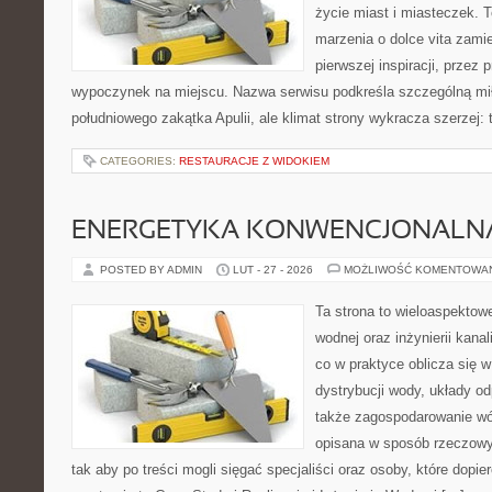
życie miast i miasteczek. 
marzenia o dolce vita zamie
pierwszej inspiracji, przez 
wypoczynek na miejscu. Nazwa serwisu podkreśla szczególną mił
południowego zakątka Apulii, ale klimat strony wykracza szerzej:
CATEGORIES:
RESTAURACJE Z WIDOKIEM
ENERGETYKA KONWENCJONALN
POSTED BY ADMIN
LUT - 27 - 2026
MOŻLIWOŚĆ KOMENTOWA
Ta strona to wieloaspektowe
wodnej oraz inżynierii kanal
co w praktyce oblicza się 
dystrybucji wody, układy o
także zagospodarowanie wó
opisana w sposób rzeczowy,
tak aby po treści mogli sięgać specjaliści oraz osoby, które dopi