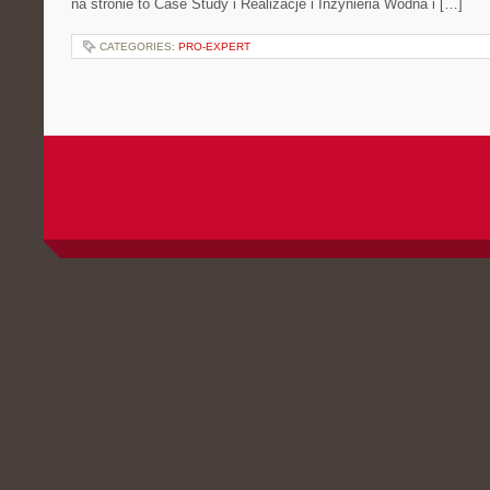
na stronie to Case Study i Realizacje i Inżynieria Wodna i […]
CATEGORIES:
PRO-EXPERT