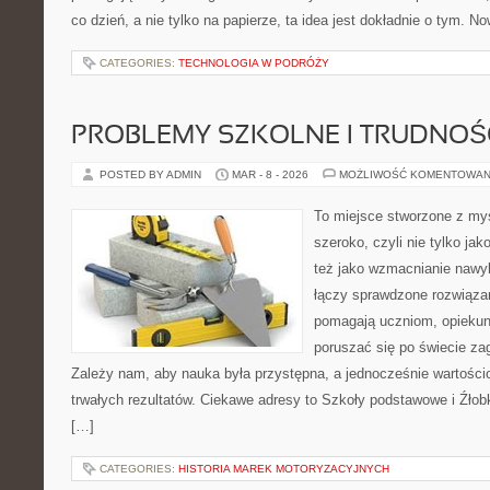
co dzień, a nie tylko na papierze, ta idea jest dokładnie o tym. N
CATEGORIES:
TECHNOLOGIA W PODRÓŻY
PROBLEMY SZKOLNE I TRUDNOŚ
POSTED BY ADMIN
MAR - 8 - 2026
MOŻLIWOŚĆ KOMENTOWAN
To miejsce stworzone z myś
szeroko, czyli nie tylko jak
też jako wzmacnianie nawy
łączy sprawdzone rozwiązani
pomagają uczniom, opieku
poruszać się po świecie za
Zależy nam, aby nauka była przystępna, a jednocześnie wartościo
trwałych rezultatów. Ciekawe adresy to Szkoły podstawowe i Źłobk
[…]
CATEGORIES:
HISTORIA MAREK MOTORYZACYJNYCH