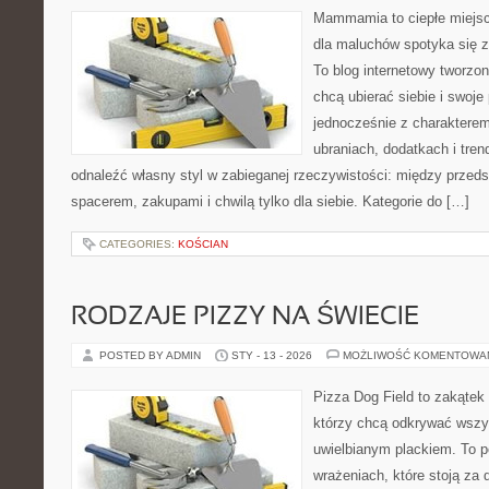
Mammamia to ciepłe miejsc
dla maluchów spotyka się z
To blog internetowy tworzon
chcą ubierać siebie i swoje
jednocześnie z charakterem.
ubraniach, dodatkach i tren
odnaleźć własny styl w zabieganej rzeczywistości: między przeds
spacerem, zakupami i chwilą tylko dla siebie. Kategorie do […]
CATEGORIES:
KOŚCIAN
RODZAJE PIZZY NA ŚWIECIE
POSTED BY ADMIN
STY - 13 - 2026
MOŻLIWOŚĆ KOMENTOWA
Pizza Dog Field to zakątek
którzy chcą odkrywać wszys
uwielbianym plackiem. To po
wrażeniach, które stoją za