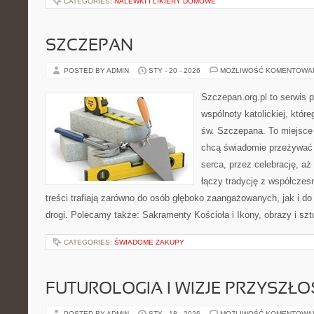
CATEGORIES:
NALEWKI I LIKIERY DOMOWE
SZCZEPAN
POSTED BY ADMIN
STY - 20 - 2026
MOŻLIWOŚĆ KOMENTOWA
Szczepan.org.pl to serwis 
wspólnoty katolickiej, które
św. Szczepana. To miejsce 
chcą świadomie przeżywać 
serca, przez celebrację, aż
łączy tradycję z współcze
treści trafiają zarówno do osób głęboko zaangażowanych, jak i do
drogi. Polecamy także: Sakramenty Kościoła i Ikony, obrazy i szt
CATEGORIES:
ŚWIADOME ZAKUPY
FUTUROLOGIA I WIZJE PRZYSZŁO
POSTED BY ADMIN
STY - 18 - 2026
MOŻLIWOŚĆ KOMENTOWA