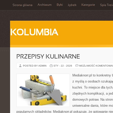
Archiwum
Byki
Kategorie
Strona główna
Jędrek
Spis Treś
KOLUMBIA
PRZEPISY KULINARNE
POSTED BY ADMIN
STY - 22 - 2026
MOŻLIWOŚĆ KOMENTOWA
Mediaknorr.pl to konkretny b
z myślą o osobach szukają
kuchni. To miejsce dla tyc
zbędnych komplikacji, a je
domowych potraw. Na stroni
uniwersalne dania, które m
popularnych składników. Mediaknorr.pl pokazuje, że gotowanie ni