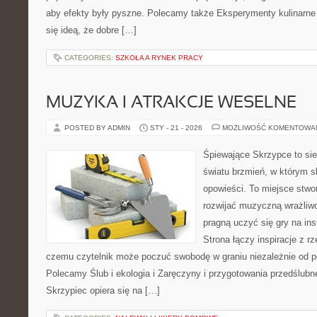
aby efekty były pyszne. Polecamy także Eksperymenty kulinarne i
się ideą, że dobre […]
CATEGORIES:
SZKOŁA A RYNEK PRACY
MUZYKA I ATRAKCJE WESELNE
POSTED BY ADMIN
STY - 21 - 2026
MOŻLIWOŚĆ KOMENTOWA
Śpiewające Skrzypce to si
światu brzmień, w którym s
opowieści. To miejsce stwo
rozwijać muzyczną wrażliwo
pragną uczyć się gry na i
Strona łączy inspiracje z rz
czemu czytelnik może poczuć swobodę w graniu niezależnie od 
Polecamy Ślub i ekologia i Zaręczyny i przygotowania przedślubn
Skrzypiec opiera się na […]