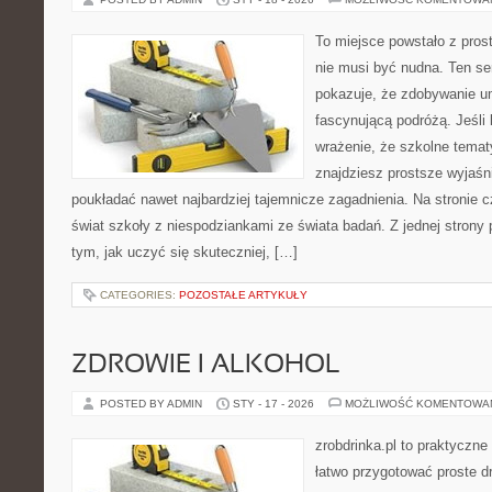
To miejsce powstało z pros
nie musi być nudna. Ten s
pokazuje, że zdobywanie u
fascynującą podróżą. Jeśli
wrażenie, że szkolne tematy
znajdziesz prostsze wyjaśn
poukładać nawet najbardziej tajemnicze zagadnienia. Na stronie cz
świat szkoły z niespodziankami ze świata badań. Z jednej strony p
tym, jak uczyć się skuteczniej, […]
CATEGORIES:
POZOSTAŁE ARTYKUŁY
ZDROWIE I ALKOHOL
POSTED BY ADMIN
STY - 17 - 2026
MOŻLIWOŚĆ KOMENTOWA
zrobdrinka.pl to praktyczne
łatwo przygotować proste d