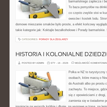
barmańskiego zaplecza i b
To baza pomysłów na drinki,
co często zwykle stoi w ku
owoców i kostek lodu. Stro
domowe mieszanie smaków było proste, a efekt końcowy wygląda
takie kategorie jak: Koktajle bezalkoholowe i Porady barmańskie
CATEGORIES:
PORADY DLA ŻEGLARZY
HISTORIA I KOLONIALNE DZIEDZ
POSTED BY ADMIN
STY - 16 - 2026
MOŻLIWOŚĆ KOMENTOWA
Polka w NZ to turystyczny 
osobach, które marzą o Now
do Australii albo po prostu
zachwytu. To miejsce, gdzi
się z opowieściami z drogi,
zamienia się w świadome p
inspiracje na wyjazdy krótkie i długie, na wyprawę w trasę, na le