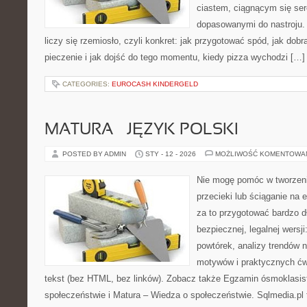
ciastem, ciągnącym się se
dopasowanymi do nastroju. 
liczy się rzemiosło, czyli konkret: jak przygotować spód, jak dobr
pieczenie i jak dojść do tego momentu, kiedy pizza wychodzi […]
CATEGORIES:
EUROCASH KINDERGELD
MATURA – JĘZYK POLSKI
POSTED BY ADMIN
STY - 12 - 2026
MOŻLIWOŚĆ KOMENTOWA
Nie mogę pomóc w tworzeniu
przecieki lub ściąganie na
za to przygotować bardzo d
bezpiecznej, legalnej wersji
powtórek, analizy trendów 
motywów i praktycznych ćw
tekst (bez HTML, bez linków). Zobacz także Egzamin ósmoklasis
społeczeństwie i Matura – Wiedza o społeczeństwie. Sqlmedia.p