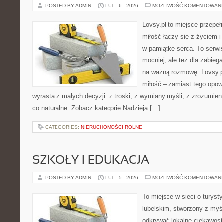
POSTED BY ADMIN
LUT - 6 - 2026
MOŻLIWOŚĆ KOMENTOWAN
Lovsy.pl to miejsce przepe
miłość łączy się z życiem i
w pamiątkę serca. To serwis
mocniej, ale też dla zabieg
na ważną rozmowę. Lovsy.p
miłość – zamiast tego opow
wyrasta z małych decyzji: z troski, z wymiany myśli, z zrozumien
co naturalne. Zobacz kategorie Nadzieja […]
CATEGORIES:
NIERUCHOMOŚCI ROLNE
SZKOŁY I EDUKACJA
POSTED BY ADMIN
LUT - 5 - 2026
MOŻLIWOŚĆ KOMENTOWAN
To miejsce w sieci o turys
lubelskim, stworzony z myśl
odkrywać lokalne ciekawost