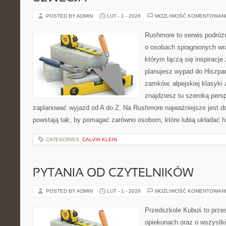
POSTED BY ADMIN
LUT - 1 - 2026
MOŻLIWOŚĆ KOMENTOWAN
Rushmore to serwis podróżn
o osobach spragnionych wra
którym łączą się inspiracje
planujesz wypad do Hiszpani
zamków, alpejskiej klasyki 
znajdziesz tu szeroką persp
zaplanować wyjazd od A do Z. Na Rushmore najważniejsze jest d
powstają tak, by pomagać zarówno osobom, które lubią układać h
CATEGORIES:
CALVIN KLEIN
PYTANIA OD CZYTELNIKÓW
POSTED BY ADMIN
LUT - 1 - 2026
MOŻLIWOŚĆ KOMENTOWAN
Przedszkole Kubuś to prze
opiekunach oraz o wszystki