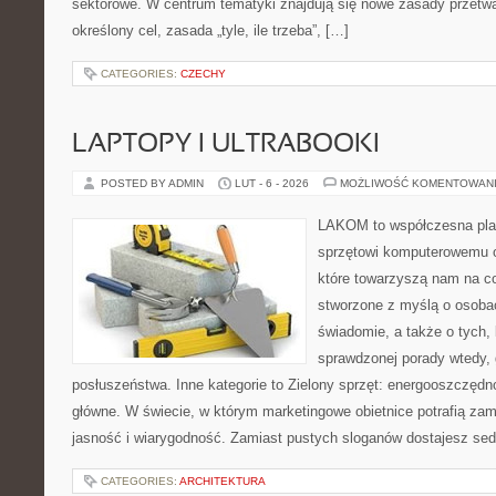
sektorowe. W centrum tematyki znajdują się nowe zasady przetwa
określony cel, zasada „tyle, ile trzeba”, […]
CATEGORIES:
CZECHY
LAPTOPY I ULTRABOOKI
POSTED BY ADMIN
LUT - 6 - 2026
MOŻLIWOŚĆ KOMENTOWAN
LAKOM to współczesna pla
sprzętowi komputerowemu 
które towarzyszą nam na co
stworzone z myślą o osobac
świadomie, a także o tych, 
sprawdzonej porady wtedy,
posłuszeństwa. Inne kategorie to Zielony sprzęt: energooszczędnoś
główne. W świecie, w którym marketingowe obietnice potrafią z
jasność i wiarygodność. Zamiast pustych sloganów dostajesz sed
CATEGORIES:
ARCHITEKTURA