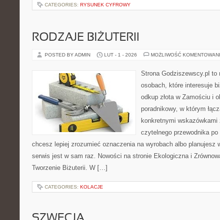
CATEGORIES:
RYSUNEK CYFROWY
RODZAJE BIŻUTERII
POSTED BY ADMIN
LUT - 1 - 2026
MOŻLIWOŚĆ KOMENTOWAN
Strona Godziszewscy.pl to 
osobach, które interesuje bi
odkup złota w Zamościu i o
poradnikowy, w którym łączą
konkretnymi wskazówkami 
czytelnego przewodnika po 
chcesz lepiej zrozumieć oznaczenia na wyrobach albo planujesz w
serwis jest w sam raz. Nowości na stronie Ekologiczna i Zrównow
Tworzenie Biżuterii. W […]
CATEGORIES:
KOLACJE
SZWECJA