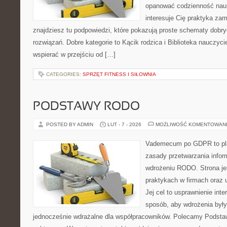
opanować codzienność nauki
interesuje Cię praktyka zam
znajdziesz tu podpowiedzi, które pokazują proste schematy dob
rozwiązań. Dobre kategorie to Kącik rodzica i Biblioteka nauczycie
wspierać w przejściu od […]
CATEGORIES:
SPRZĘT FITNESS I SIŁOWNIA
PODSTAWY RODO
POSTED BY ADMIN
LUT - 7 - 2026
MOŻLIWOŚĆ KOMENTOWAN
Vademecum po GDPR to plat
zasady przetwarzania infor
wdrożeniu RODO. Strona je
praktykach w firmach oraz 
Jej cel to usprawnienie inte
sposób, aby wdrożenia były
jednocześnie wdrażalne dla współpracowników. Polecamy Podst