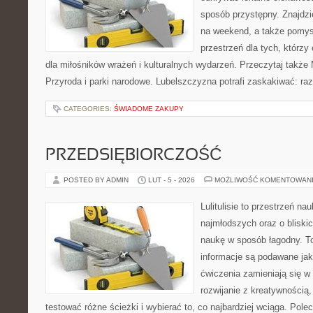
sposób przystępny. Znajdzie
na weekend, a także pomysł
przestrzeń dla tych, którzy
dla miłośników wrażeń i kulturalnych wydarzeń. Przeczytaj także
Przyroda i parki narodowe. Lubelszczyzna potrafi zaskakiwać: raz
CATEGORIES:
ŚWIADOME ZAKUPY
PRZEDSIĘBIORCZOŚĆ
POSTED BY ADMIN
LUT - 5 - 2026
MOŻLIWOŚĆ KOMENTOWAN
Lulitulisie to przestrzeń n
najmłodszych oraz o bliski
naukę w sposób łagodny. T
informacje są podawane ja
ćwiczenia zamieniają się w 
rozwijanie z kreatywnością
testować różne ścieżki i wybierać to, co najbardziej wciąga. Po