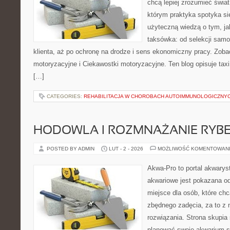
chcą lepiej zrozumieć świa
którym praktyka spotyka si
użyteczną wiedzą o tym, j
taksówka: od selekcji sam
klienta, aż po ochronę na drodze i sens ekonomiczny pracy. Zob
motoryzacyjne i Ciekawostki motoryzacyjne. Ten blog opisuje tax
[…]
CATEGORIES:
REHABILITACJA W CHOROBACH AUTOIMMUNOLOGICZNY
HODOWLA I ROZMNAŻANIE RYB
POSTED BY ADMIN
LUT - 2 - 2026
MOŻLIWOŚĆ KOMENTOWAN
Akwa-Pro to portal akwarys
akwariowe jest pokazana od
miejsce dla osób, które ch
zbędnego zadęcia, za to z 
rozwiązania. Strona skupia
planować swoje akwarium 