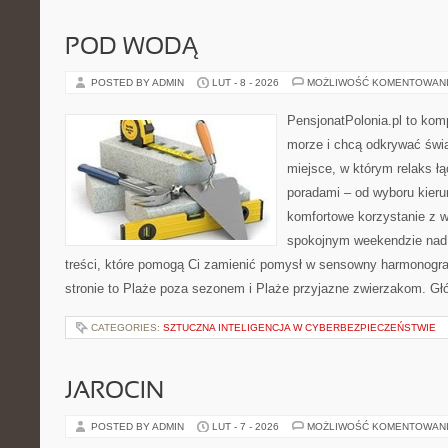
POD WODĄ
POSTED BY ADMIN
LUT - 8 - 2026
MOŻLIWOŚĆ KOMENTOWAN
PensjonatPolonia.pl to kom
morze i chcą odkrywać świa
miejsce, w którym relaks ł
poradami – od wyboru kieru
komfortowe korzystanie z w
spokojnym weekendzie nad 
treści, które pomogą Ci zamienić pomysł w sensowny harmonogr
stronie to Plaże poza sezonem i Plaże przyjazne zwierzakom. Gł
CATEGORIES:
SZTUCZNA INTELIGENCJA W CYBERBEZPIECZEŃSTWIE
JAROCIN
POSTED BY ADMIN
LUT - 7 - 2026
MOŻLIWOŚĆ KOMENTOWAN