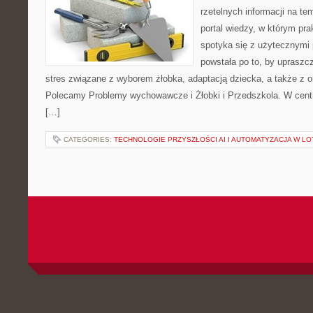
rzetelnych informacji na te
portal wiedzy, w którym pra
spotyka się z użytecznymi
powstała po to, by upraszc
stres związane z wyborem żłobka, adaptacją dziecka, a także z or
Polecamy Problemy wychowawcze i Żłobki i Przedszkola. W cent
[…]
CATEGORIES:
TECHNOLOGIE PRZYSZŁOŚCI AI I AUTOMATYZACJA W LO