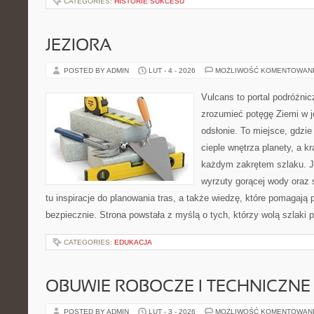
CATEGORIES:
HISTORIE SUKCESU
JEZIORA
POSTED BY ADMIN
LUT - 4 - 2026
MOŻLIWOŚĆ KOMENTOWAN
Vulcans to portal podróżnic
zrozumieć potęgę Ziemi w jej
odsłonie. To miejsce, gdzie
cieple wnętrza planety, a kr
każdym zakrętem szlaku. Je
wyrzuty gorącej wody oraz 
tu inspiracje do planowania tras, a także wiedzę, które pomagają
bezpiecznie. Strona powstała z myślą o tych, którzy wolą szlaki
CATEGORIES:
EDUKACJA
OBUWIE ROBOCZE I TECHNICZNE
POSTED BY ADMIN
LUT - 3 - 2026
MOŻLIWOŚĆ KOMENTOWAN