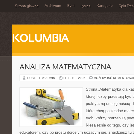
Archiwum
Byki
Kategorie
Strona główna
Jędrek
Spis Treś
KOLUMBIA
ANALIZA MATEMATYCZNA
POSTED BY ADMIN
LUT - 10 - 2026
MOŻLIWOŚĆ KOMENTOWA
Strona „Matematyka dla każ
której liczby przestają być b
praktyczną umiejętnością. T
które chcą poukładać mate
tych, którzy potrzebują pow
Niezależnie od tego, czy j
edukatorem, czy po prostu dorosłym uczącym się, znajdziesz tu c