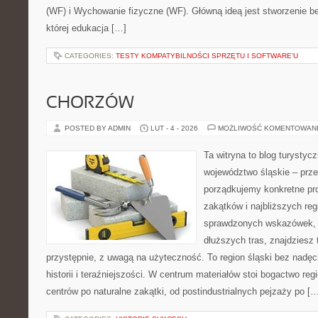
(WF) i Wychowanie fizyczne (WF). Główną ideą jest stworzenie be
której edukacja […]
CATEGORIES:
TESTY KOMPATYBILNOŚCI SPRZĘTU I SOFTWARE’U
CHORZÓW
POSTED BY ADMIN
LUT - 4 - 2026
MOŻLIWOŚĆ KOMENTOWAN
Ta witryna to blog turysty
województwo śląskie – prze
porządkujemy konkretne pr
zakątków i najbliższych reg
sprawdzonych wskazówek, 
dłuższych tras, znajdziesz 
przystępnie, z uwagą na użyteczność. To region śląski bez nadęci
historii i teraźniejszości. W centrum materiałów stoi bogactwo re
centrów po naturalne zakątki, od postindustrialnych pejzaży po [