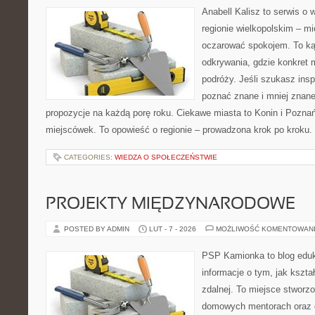
Anabell Kalisz to serwis o
regionie wielkopolskim – mie
oczarować spokojem. To ką
odkrywania, gdzie konkret 
podróży. Jeśli szukasz insp
poznać znane i mniej znane
propozycje na każdą porę roku. Ciekawe miasta to Konin i Poznań.
miejscówek. To opowieść o regionie – prowadzona krok po kroku. 
CATEGORIES:
WIEDZA O SPOŁECZEŃSTWIE
PROJEKTY MIĘDZYNARODOWE
POSTED BY ADMIN
LUT - 7 - 2026
MOŻLIWOŚĆ KOMENTOWAN
PSP Kamionka to blog eduka
informacje o tym, jak kszta
zdalnej. To miejsce stworz
domowych mentorach oraz e