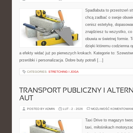
Spadlabuta to przestrzeń st
chcą zadbać o swoje obuwi
cenisz estetykę, dopasowani
znajdziesz tu wszystko, co 
obuwia w świetnej formie. T
dzięki któremu codzienna op
a efekty widać już po pierwszych krokach. Kategorie to: Szewstwo
przeróbki i personalizacja. Dobre buty potrafi […]
CATEGORIES:
STRETCHING I JOGA
TRANSPORT PUBLICZNY I ALTER
AUT
POSTED BY ADMIN
LUT - 2 - 2026
MOŻLIWOŚĆ KOMENTOWAN
Taxi Drive to magazyn two
taxi, miłośnikach motoryzac