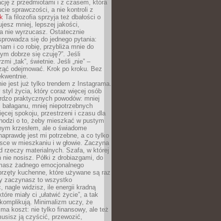
ację z przedmiotami i z czasem, która
ucie sprawczości, a nie kontroli z
nk
Ta filozofia sprzyja też dbałości o
ujesz mniej, lepszej jakości,
a nie wyrzucasz. Ostatecznie
prowadza się do jednego pytania:
mam i co robię, przybliża mnie do
rym dobrze się czuję?”. Jeśli
mi „tak”, świetnie. Jeśli „nie” –
ąć odejmować. Krok po kroku. Bez
ekwentnie.
ie jest już tylko trendem z Instagrama.
 styl życia, który coraz więcej osób
ardzo praktycznych powodów: mniej
j bałaganu, mniej niepotrzebnych
ęcej spokoju, przestrzeni i czasu dla
chodzi o to, żeby mieszkać w pustym
dnym krzesłem, ale o świadome
naprawdę jest mi potrzebne, a co tylko
sce w mieszkaniu i w głowie. Zaczyna
d rzeczy materialnych. Szafa, w której
 nie nosisz. Półki z drobiazgami, do
 masz żadnego emocjonalnego
przęty kuchenne, które używane są raz
dy zaczynasz to wszystko
 nagle widzisz, ile energii kradną
tóre miały ci „ułatwić życie”, a tak
komplikują. Minimalizm uczy, że
ma koszt: nie tylko finansowy, ale też
usisz ją czyścić, przewozić,