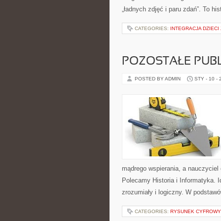
„ładnych zdjęć i paru zdań”. To his
CATEGORIES:
INTEGRACJA DZIEC
POZOSTAŁE PUBL
POSTED BY ADMIN
STY - 10 -
mądrego wspierania, a nauczyciel d
Polecamy Historia i Informatyka. I
zrozumiały i logiczny. W podstaw
CATEGORIES:
RYSUNEK CYFROWY