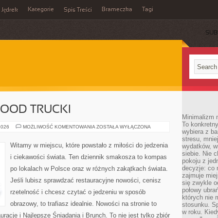
Kategorie
Brameczka
Tagi
Jędrek
Spis Treści
SUB
FOOD TRUCKI
Minimalizm n
To konkretny
STREET
2026
MOŻLIWOŚĆ KOMENTOWANIA
ZOSTAŁA WYŁĄCZONA
wybiera z b
FOOD
&
stresu, mnie
FOOD
Witamy w miejscu, które powstało z miłości do jedzenia
wydatków, wi
TRUCKI
siebie. Nie 
i ciekawości świata. Ten dziennik smakosza to kompas
pokoju z je
decyzje: co 
po lokalach w Polsce oraz w różnych zakątkach świata.
zajmuje miej
Jeśli lubisz sprawdzać restauracyjne nowości, cenisz
się zwykle o
połowy ubrań
rzetelność i chcesz czytać o jedzeniu w sposób
których nie
obrazowy, to trafiasz idealnie. Nowości na stronie to
stosunku. S
w roku. Kie
acje i Najlepsze Śniadania i Brunch. To nie jest tylko zbiór