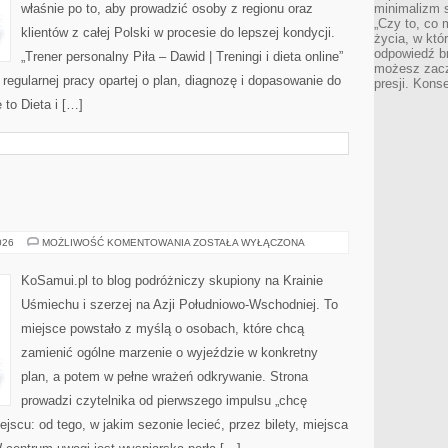
właśnie po to, aby prowadzić osoby z regionu oraz
minimalizm s
„Czy to, co 
klientów z całej Polski w procesie do lepszej kondycji.
życia, w któ
odpowiedź brz
„Trener personalny Piła – Dawid | Treningi i dieta online”
możesz zacz
a regularnej pracy opartej o plan, diagnozę i dopasowanie do
presji. Kons
 to Dieta i […]
WIETNAM
026
MOŻLIWOŚĆ KOMENTOWANIA
ZOSTAŁA WYŁĄCZONA
KoSamui.pl to blog podróżniczy skupiony na Krainie
Uśmiechu i szerzej na Azji Południowo-Wschodniej. To
miejsce powstało z myślą o osobach, które chcą
zamienić ogólne marzenie o wyjeździe w konkretny
plan, a potem w pełne wrażeń odkrywanie. Strona
prowadzi czytelnika od pierwszego impulsu „chcę
jscu: od tego, w jakim sezonie lecieć, przez bilety, miejsca