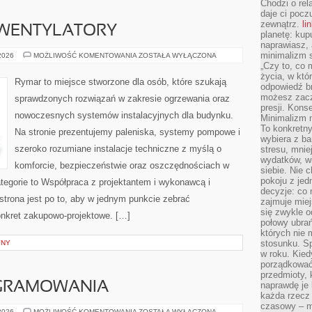
Chodzi o rel
daje ci pocz
zewnątrz.
li
 WENTYLATORY
planetę: kup
naprawiasz, 
minimalizm s
KLIMATYZACJA
 2026
MOŻLIWOŚĆ KOMENTOWANIA
ZOSTAŁA WYŁĄCZONA
I
„Czy to, co 
WENTYLATORY
życia, w któ
Rymar to miejsce stworzone dla osób, które szukają
odpowiedź brz
możesz zacz
sprawdzonych rozwiązań w zakresie ogrzewania oraz
presji. Kons
nowoczesnych systemów instalacyjnych dla budynku.
Minimalizm n
To konkretny
Na stronie prezentujemy paleniska, systemy pompowe i
wybiera z b
szeroko rozumiane instalacje techniczne z myślą o
stresu, mnie
wydatków, wi
komforcie, bezpieczeństwie oraz oszczędnościach w
siebie. Nie 
pokoju z je
ategorie to Współpraca z projektantem i wykonawcą i
decyzje: co 
 strona jest po to, aby w jednym punkcie zebrać
zajmuje miej
się zwykle o
onkret zakupowo-projektowe. […]
połowy ubrań
których nie
stosunku. S
YNY
w roku. Kie
porządkować,
przedmioty, k
GRAMOWANIA
naprawdę je 
każda rzecz 
czasowy – m
PODSTAWY
 2026
MOŻLIWOŚĆ KOMENTOWANIA
ZOSTAŁA WYŁĄCZONA