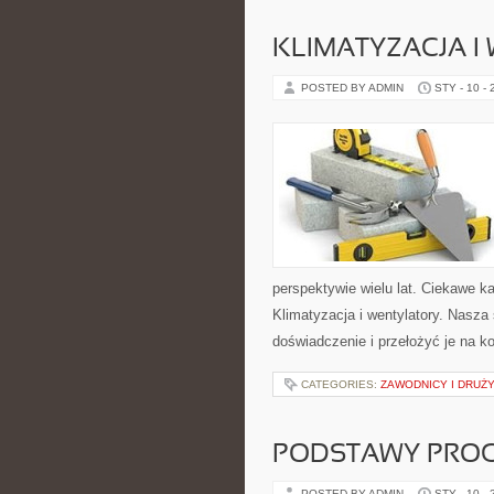
KLIMATYZACJA I
POSTED BY ADMIN
STY - 10 -
perspektywie wielu lat. Ciekawe k
Klimatyzacja i wentylatory. Nasza
doświadczenie i przełożyć je na k
CATEGORIES:
ZAWODNICY I DRUŻ
PODSTAWY PRO
POSTED BY ADMIN
STY - 10 -