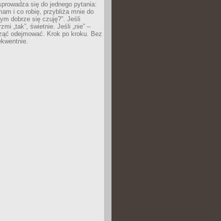
prowadza się do jednego pytania:
mam i co robię, przybliża mnie do
rym dobrze się czuję?”. Jeśli
mi „tak”, świetnie. Jeśli „nie” –
ąć odejmować. Krok po kroku. Bez
ekwentnie.