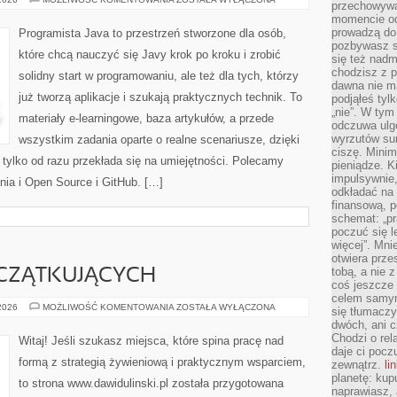
przechowywa
PROGRAMOWANIA
momencie od
prowadzą do
Programista Java to przestrzeń stworzone dla osób,
pozbywasz s
które chcą nauczyć się Javy krok po kroku i zrobić
się też nadm
chodzisz z p
solidny start w programowaniu, ale też dla tych, którzy
dawna nie m
już tworzą aplikacje i szukają praktycznych technik. To
podjąłeś tyl
„nie”. W tym
materiały e-learningowe, baza artykułów, a przede
odczuwa ulg
wyrzutów sum
wszystkim zadania oparte o realne scenariusze, dzięki
ciszę. Minim
, tylko od razu przekłada się na umiejętności. Polecamy
pieniądze. K
impulsywnie,
nia i Open Source i GitHub. […]
odkładać na
finansową, p
schemat: „pr
poczuć się 
więcej”. Mni
otwiera prze
tobą, a nie 
CZĄTKUJĄCYCH
coś jeszcze 
celem samym
PORADY
 2026
MOŻLIWOŚĆ KOMENTOWANIA
ZOSTAŁA WYŁĄCZONA
się tłumacz
DLA
dwóch, ani c
POCZĄTKUJĄCYCH
Chodzi o rel
Witaj! Jeśli szukasz miejsca, które spina pracę nad
daje ci pocz
formą z strategią żywieniową i praktycznym wsparciem,
zewnątrz.
li
planetę: kup
to strona www.dawidulinski.pl została przygotowana
naprawiasz, 