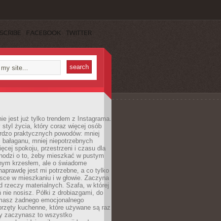
SCRIBE
FACEBOOK
TWITTER
ie jest już tylko trendem z Instagrama.
 styl życia, który coraz więcej osób
ardzo praktycznych powodów: mniej
j bałaganu, mniej niepotrzebnych
ęcej spokoju, przestrzeni i czasu dla
chodzi o to, żeby mieszkać w pustym
dnym krzesłem, ale o świadome
naprawdę jest mi potrzebne, a co tylko
sce w mieszkaniu i w głowie. Zaczyna
d rzeczy materialnych. Szafa, w której
 nie nosisz. Półki z drobiazgami, do
 masz żadnego emocjonalnego
przęty kuchenne, które używane są raz
dy zaczynasz to wszystko