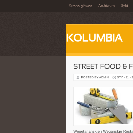
Archiwum
Byki
Strona główna
KOLUMBIA
STREET FOOD & 
POSTED BY ADMIN
STY - 11 - 
Wegetariańskie i Wegańskie Restaur