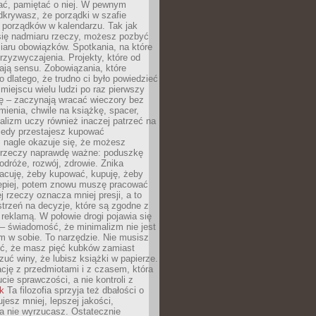
ć, pamiętać o niej. W pewnym
krywasz, że porządki w szafie
 porządków w kalendarzu. Tak jak
ię nadmiaru rzeczy, możesz pozbyć
iaru obowiązków. Spotkania, na które
rzyzwyczajenia. Projekty, które od
ają sensu. Zobowiązania, które
ko dlatego, że trudno ci było powiedzieć
 miejscu wielu ludzi po raz pierwszy
ę – zaczynają wracać wieczory bez
ienia, chwile na książkę, spacer,
alizm uczy również inaczej patrzeć na
iedy przestajesz kupować
 nagle okazuje się, że możesz
 rzeczy naprawdę ważne: poduszkę
odróże, rozwój, zdrowie. Znika
acuję, żeby kupować, kupuję, żeby
lepiej, potem znowu muszę pracować
ej rzeczy oznacza mniej presji, a to
strzeń na decyzje, które są zgodne z
z reklamą. W połowie drogi pojawia się
– świadomość, że minimalizm nie jest
 w sobie. To narzędzie. Nie musisz
yć, że masz pięć kubków zamiast
zuć winy, że lubisz książki w papierze.
ację z przedmiotami i z czasem, która
ucie sprawczości, a nie kontroli z
nk
Ta filozofia sprzyja też dbałości o
ujesz mniej, lepszej jakości,
a nie wyrzucasz. Ostatecznie