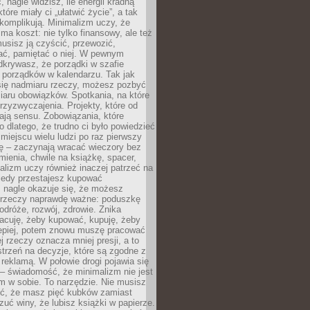
 nagle widzisz, ile energii kradną
tóre miały ci „ułatwić życie”, a tak
komplikują. Minimalizm uczy, że
ma koszt: nie tylko finansowy, ale też
usisz ją czyścić, przewozić,
ć, pamiętać o niej. W pewnym
krywasz, że porządki w szafie
 porządków w kalendarzu. Tak jak
ię nadmiaru rzeczy, możesz pozbyć
iaru obowiązków. Spotkania, na które
rzyzwyczajenia. Projekty, które od
ają sensu. Zobowiązania, które
ko dlatego, że trudno ci było powiedzieć
 miejscu wielu ludzi po raz pierwszy
ę – zaczynają wracać wieczory bez
ienia, chwile na książkę, spacer,
alizm uczy również inaczej patrzeć na
iedy przestajesz kupować
 nagle okazuje się, że możesz
 rzeczy naprawdę ważne: poduszkę
odróże, rozwój, zdrowie. Znika
acuję, żeby kupować, kupuję, żeby
lepiej, potem znowu muszę pracować
ej rzeczy oznacza mniej presji, a to
strzeń na decyzje, które są zgodne z
z reklamą. W połowie drogi pojawia się
– świadomość, że minimalizm nie jest
 w sobie. To narzędzie. Nie musisz
yć, że masz pięć kubków zamiast
zuć winy, że lubisz książki w papierze.