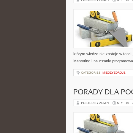
którym wiedza nie zostaje w teorii
Mentoring i nauczanie programowa
CATEGORIES:
MIĘDZYZDROJE
PORADY DLA PO
POSTED BY ADMIN
STY - 10 -