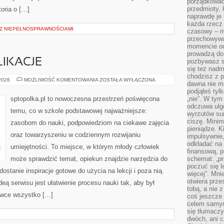
porządkować,
przedmioty, k
toria o […]
naprawdę je 
każda rzecz 
I Z NIEPEŁNOSPRAWNOŚCIAMI
czasowy – m
przechowywa
momencie od
prowadzą do
IKACJE
pozbywasz s
się też nadm
chodzisz z p
POZOSTAŁE
 2026
MOŻLIWOŚĆ KOMENTOWANIA
ZOSTAŁA WYŁĄCZONA
dawna nie m
PUBLIKACJE
podjąłeś tyl
sptopolka.pl to nowoczesna przestrzeń poświęcona
„nie”. W tym
odczuwa ulg
temu, co w szkole podstawowej najważniejsze:
wyrzutów sum
ciszę. Minim
zasobom do nauki, podpowiedziom na ciekawe zajęcia
pieniądze. K
oraz towarzyszeniu w codziennym rozwijaniu
impulsywnie,
odkładać na
umiejętności. To miejsce, w którym młody człowiek
finansową, p
może sprawdzić temat, opiekun znajdzie narzędzia do
schemat: „pr
poczuć się 
ostanie inspiracje gotowe do użycia na lekcji i poza nią.
więcej”. Mni
otwiera prze
deą serwisu jest ułatwienie procesu nauki tak, aby był
tobą, a nie 
ówce wszystko […]
coś jeszcze 
celem samym
się tłumacz
dwóch, ani c