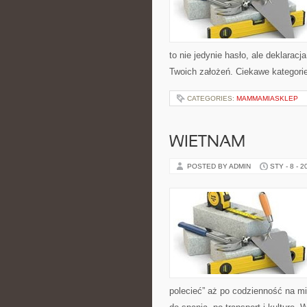
to nie jedynie hasło, ale deklaracj
Twoich założeń. Ciekawe kategorie
CATEGORIES:
MAMMAMIASKLEP
WIETNAM
POSTED BY ADMIN
STY - 8 - 2
polecieć” aż po codzienność na mie