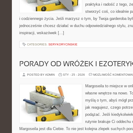
praktyka i radość z tego, 
stworzyć coś, co idealnie p
i codziennego życia. Jeśli marzysz o tym, by Twoja garderoba by
jednocześnie chcesz działać w duchu odpowiedzialnego stylu, zn
inspiracji, wskazówek […]
CATEGORIES:
SERYKORYCINSKIE
PORADY OD WRÓŻEK I EZOTER
POSTED BY ADMIN
STY - 25 - 2026
MOŻLIWOŚĆ KOMENTOWA
Margoseila to miejsce w on
własne wnętrze na nowo. To
myślą o tym, abyś mógł prz
jak reagujesz, czego potrz
podążać. Jeśli kiedykolwie
rutynie brakuje Ci oddechu 
Margoseila jest dla Ciebie. To nie jest kolejna zlepek suchych po