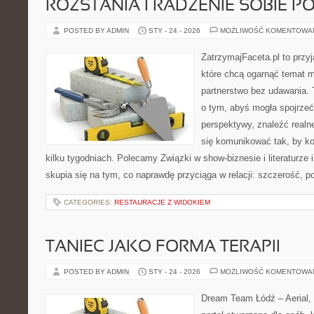
ROZSTANIA I RADZENIE SOBIE P
POSTED BY ADMIN
STY - 24 - 2026
MOŻLIWOŚĆ KOMENTOWA
ZatrzymajFaceta.pl to przyj
które chcą ogarnąć temat m
partnerstwo bez udawania. 
o tym, abyś mogła spojrzeć
perspektywy, znaleźć real
się komunikować tak, by ko
kilku tygodniach. Polecamy Związki w show-biznesie i literaturze
skupia się na tym, co naprawdę przyciąga w relacji: szczerość, p
CATEGORIES:
RESTAURACJE Z WIDOKIEM
TANIEC JAKO FORMA TERAPII
POSTED BY ADMIN
STY - 24 - 2026
MOŻLIWOŚĆ KOMENTOWA
Dream Team Łódź – Aerial, 