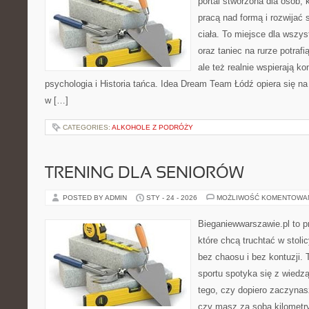
portal stworzona dla osób, 
pracą nad formą i rozwijać
ciała. To miejsce dla wszyst
oraz taniec na rurze potrafi
ale też realnie wspierają k
psychologia i Historia tańca. Idea Dream Team Łódź opiera się 
w […]
CATEGORIES:
ALKOHOLE Z PODRÓŻY
TRENING DLA SENIORÓW
POSTED BY ADMIN
STY - 24 - 2026
MOŻLIWOŚĆ KOMENTOWA
Bieganiewwarszawie.pl to p
które chcą truchtać w stoli
bez chaosu i bez kontuzji. 
sportu spotyka się z wiedzą
tego, czy dopiero zaczynasz
czy masz za sobą kilometry