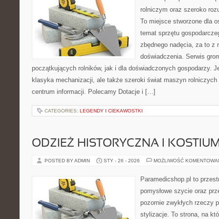
rolniczym oraz szeroko rozu
To miejsce stworzone dla o
temat sprzętu gospodarcze
zbędnego nadęcia, za to z 
doświadczenia. Serwis gro
początkujących rolników, jak i dla doświadczonych gospodarzy. Jeś
klasyka mechanizacji, ale także szeroki świat maszyn rolniczych
centrum informacji. Polecamy Dotacje i […]
CATEGORIES:
LEGENDY I CIEKAWOSTKI
ODZIEŻ HISTORYCZNA I KOSTIU
POSTED BY ADMIN
STY - 26 - 2026
MOŻLIWOŚĆ KOMENTOWA
Paramedicshop.pl to przest
pomysłowe szycie oraz prze
pozornie zwykłych rzeczy p
stylizacje. To strona, na kt