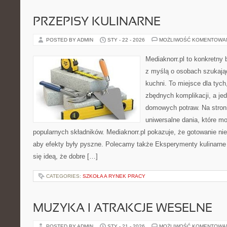
PRZEPISY KULINARNE
POSTED BY ADMIN
STY - 22 - 2026
MOŻLIWOŚĆ KOMENTOWA
Mediaknorr.pl to konkretny b
z myślą o osobach szukają
kuchni. To miejsce dla tyc
zbędnych komplikacji, a je
domowych potraw. Na stroni
uniwersalne dania, które m
popularnych składników. Mediaknorr.pl pokazuje, że gotowanie ni
aby efekty były pyszne. Polecamy także Eksperymenty kulinarne i
się ideą, że dobre […]
CATEGORIES:
SZKOŁA A RYNEK PRACY
MUZYKA I ATRAKCJE WESELNE
POSTED BY ADMIN
STY - 21 - 2026
MOŻLIWOŚĆ KOMENTOWA