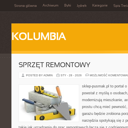
Archiwum
Byki
Kategorie
Strona główna
Jędrek
Spis Treś
KOLUMBIA
SPRZĘT REMONTOWY
POSTED BY ADMIN
STY - 28 - 2026
MOŻLIWOŚĆ KOMENTOWA
sklep-pusmak.pl to portal o
powstał z myślą o osobach,
modernizują mieszkanie, ar
prostu chcą mieć pewność,
garażu będzie zrobiona por
narzędzia spotykają się z 
takie jak urządzenia do prac remontowych łączą się z codziennym