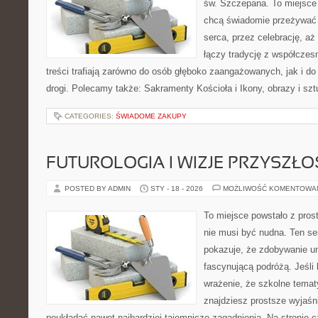
św. Szczepana. To miejsce 
chcą świadomie przeżywać 
serca, przez celebrację, aż
łączy tradycję z współcze
treści trafiają zarówno do osób głęboko zaangażowanych, jak i do
drogi. Polecamy także: Sakramenty Kościoła i Ikony, obrazy i szt
CATEGORIES:
ŚWIADOME ZAKUPY
FUTUROLOGIA I WIZJE PRZYSZŁO
POSTED BY ADMIN
STY - 18 - 2026
MOŻLIWOŚĆ KOMENTOWA
To miejsce powstało z pros
nie musi być nudna. Ten s
pokazuje, że zdobywanie u
fascynującą podróżą. Jeśli
wrażenie, że szkolne tematy
znajdziesz prostsze wyjaśn
poukładać nawet najbardziej tajemnicze zagadnienia. Na stronie cz