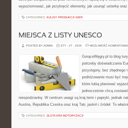
wypoziomować, jak przykręcić elementy, jak usunąć usterkę oraz
CATEGORIES:
KULISY PRODUKCJI GIER
MIEJSCA Z LISTY UNESCO
POSTED BY ADMIN
STY - 27 - 2026
MOŻLIWOŚĆ KOMENTOWA
GorąceWęgry.pl to blog tury
potrzeby doświadczania Eu
przystępny, bez zbędnego n
podróżowanie musi być męc
które lubią planować wyjazd
jednocześnie chcą zostawić
niespodziankę. W centrum uwagi są kraj term i papryki, jednak natu
Austria, Republika Czeska oraz kraj Tatr, jaskiń i źródeł. To właśn
CATEGORIES:
ZŁOTA ERA MOTORYZACJI