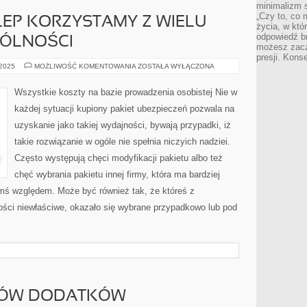
minimalizm s
„Czy to, co 
EP KORZYSTAMY Z WIELU
życia, w któ
odpowiedź brz
GÓLNOŚCI
możesz zacz
presji. Kons
PROWADZĄC
 2025
MOŻLIWOŚĆ KOMENTOWANIA
ZOSTAŁA WYŁĄCZONA
SKLEP
KORZYSTAMY
Z
Wszystkie koszty na bazie prowadzenia osobistej Nie w
WIELU
URZĄDZEŃ.
każdej sytuacji kupiony pakiet ubezpieczeń pozwala na
W
OGÓLNOŚCI
uzyskanie jako takiej wydajności, bywają przypadki, iż
takie rozwiązanie w ogóle nie spełnia niczyich nadziei.
Często występują chęci modyfikacji pakietu albo też
chęć wybrania pakietu innej firmy, która ma bardziej
mś względem. Może być również tak, że któreś z
ości niewłaściwe, okazało się wybrane przypadkowo lub pod
KÓW DODATKÓW