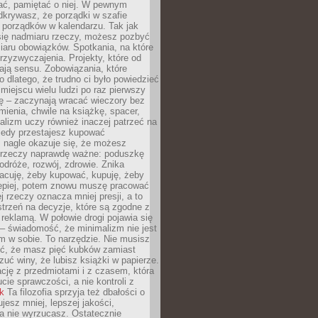
ć, pamiętać o niej. W pewnym
krywasz, że porządki w szafie
 porządków w kalendarzu. Tak jak
ię nadmiaru rzeczy, możesz pozbyć
iaru obowiązków. Spotkania, na które
rzyzwyczajenia. Projekty, które od
ają sensu. Zobowiązania, które
ko dlatego, że trudno ci było powiedzieć
 miejscu wielu ludzi po raz pierwszy
ę – zaczynają wracać wieczory bez
ienia, chwile na książkę, spacer,
alizm uczy również inaczej patrzeć na
iedy przestajesz kupować
 nagle okazuje się, że możesz
 rzeczy naprawdę ważne: poduszkę
odróże, rozwój, zdrowie. Znika
acuję, żeby kupować, kupuję, żeby
lepiej, potem znowu muszę pracować
ej rzeczy oznacza mniej presji, a to
strzeń na decyzje, które są zgodne z
z reklamą. W połowie drogi pojawia się
– świadomość, że minimalizm nie jest
 w sobie. To narzędzie. Nie musisz
yć, że masz pięć kubków zamiast
zuć winy, że lubisz książki w papierze.
ację z przedmiotami i z czasem, która
ucie sprawczości, a nie kontroli z
nk
Ta filozofia sprzyja też dbałości o
ujesz mniej, lepszej jakości,
a nie wyrzucasz. Ostatecznie