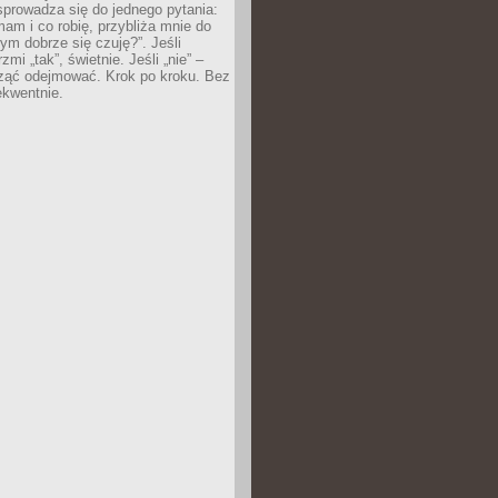
prowadza się do jednego pytania:
mam i co robię, przybliża mnie do
rym dobrze się czuję?”. Jeśli
mi „tak”, świetnie. Jeśli „nie” –
ąć odejmować. Krok po kroku. Bez
ekwentnie.