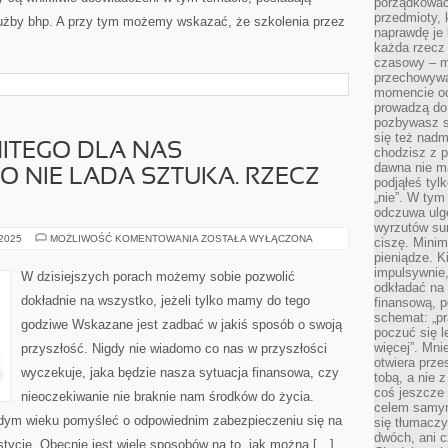
porządkować,
przedmioty, k
łużby bhp. A przy tym możemy wskazać, że szkolenia przez
naprawdę je 
każda rzecz 
czasowy – m
przechowywa
momencie od
prowadzą do
pozbywasz s
się też nadm
ITEGO DLA NAS
chodzisz z p
dawna nie m
O NIE LADA SZTUKA. RZECZ
podjąłeś tyl
„nie”. W tym
odczuwa ulg
wyrzutów sum
WYBÓR
 2025
MOŻLIWOŚĆ KOMENTOWANIA
ZOSTAŁA WYŁĄCZONA
ciszę. Minim
WYŚMIENITEGO
pieniądze. K
DLA
NAS
impulsywnie,
W dzisiejszych porach możemy sobie pozwolić
UBEZPIECZENIA
odkładać na
TO
dokładnie na wszystko, jeżeli tylko mamy do tego
finansową, p
NIE
LADA
schemat: „pr
godziwe Wskazane jest zadbać w jakiś sposób o swoją
SZTUKA.
poczuć się 
RZECZ
więcej”. Mni
przyszłość. Nigdy nie wiadomo co nas w przyszłości
JASNA
otwiera prze
wyczekuje, jaka będzie nasza sytuacja finansowa, czy
tobą, a nie 
coś jeszcze 
nieoczekiwanie nie braknie nam środków do życia.
celem samym
dym wieku pomyśleć o odpowiednim zabezpieczeniu się na
się tłumacz
dwóch, ani c
tycje. Obecnie jest wiele sposobów na to, jak można […]