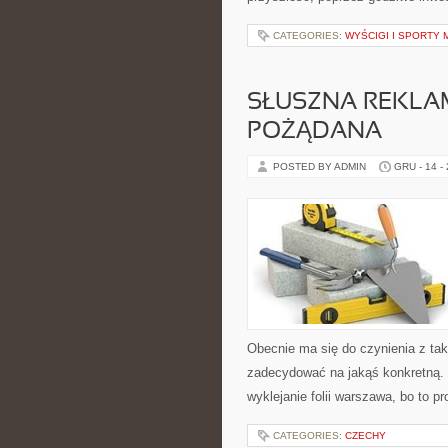
CATEGORIES:
WYŚCIGI I SPORTY
SŁUSZNA REKLA
POŻĄDANA
POSTED BY ADMIN
GRU - 14 -
Obecnie ma się do czynienia z tak
zadecydować na jakąś konkretną. 
wyklejanie folii warszawa, bo to pr
CATEGORIES:
CZECHY