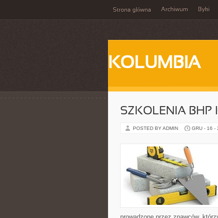
Archiwum
Byki
Strona główna
KOLUMBIA
SZKOLENIA BHP
POSTED BY ADMIN
GRU - 16 -
prowadzone przez znawców, którzy