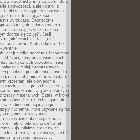
ację z przedmiotami i z czasem, która
ucie sprawczości, a nie kontroli z
nk
Ta filozofia sprzyja też dbałości o
ujesz mniej, lepszej jakości,
a nie wyrzucasz. Ostatecznie
prowadza się do jednego pytania:
mam i co robię, przybliża mnie do
rym dobrze się czuję?”. Jeśli
mi „tak”, świetnie. Jeśli „nie” –
ąć odejmować. Krok po kroku. Bez
ekwentnie.
ie jest już tylko trendem z Instagrama.
 styl życia, który coraz więcej osób
ardzo praktycznych powodów: mniej
j bałaganu, mniej niepotrzebnych
ęcej spokoju, przestrzeni i czasu dla
chodzi o to, żeby mieszkać w pustym
dnym krzesłem, ale o świadome
naprawdę jest mi potrzebne, a co tylko
sce w mieszkaniu i w głowie. Zaczyna
d rzeczy materialnych. Szafa, w której
 nie nosisz. Półki z drobiazgami, do
 masz żadnego emocjonalnego
przęty kuchenne, które używane są raz
dy zaczynasz to wszystko
 nagle widzisz, ile energii kradną
tóre miały ci „ułatwić życie”, a tak
komplikują. Minimalizm uczy, że
ma koszt: nie tylko finansowy, ale też
usisz ją czyścić, przewozić,