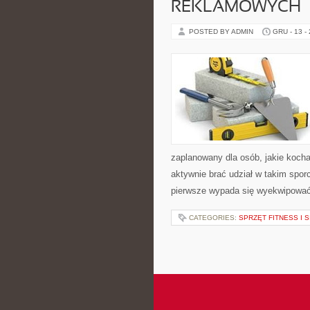
REKLAMOWYCH
POSTED BY ADMIN
GRU - 13 -
zaplanowany dla osób, jakie koch
aktywnie brać udział w takim spor
pierwsze wypada się wyekwipować
CATEGORIES:
SPRZĘT FITNESS I 