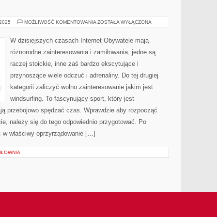
WIELU
 2025
MOŻLIWOŚĆ KOMENTOWANIA
ZOSTAŁA WYŁĄCZONA
MIŁOŚNIKÓW
DODATKÓW
REKLAMOWYCH
W dzisiejszych czasach Internet Obywatele mają
różnorodne zainteresowania i zamiłowania, jedne są
raczej stoickie, inne zaś bardzo ekscytujące i
przynoszące wiele odczuć i adrenaliny. Do tej drugiej
kategorii zaliczyć wolno zainteresowanie jakim jest
windsurfing. To fascynujący sport, który jest
ają przebojowo spędzać czas. Wprawdzie aby rozpocząć
cie, należy się do tego odpowiednio przygotować. Po
 w właściwy oprzyrządowanie […]
SIŁOWNIA