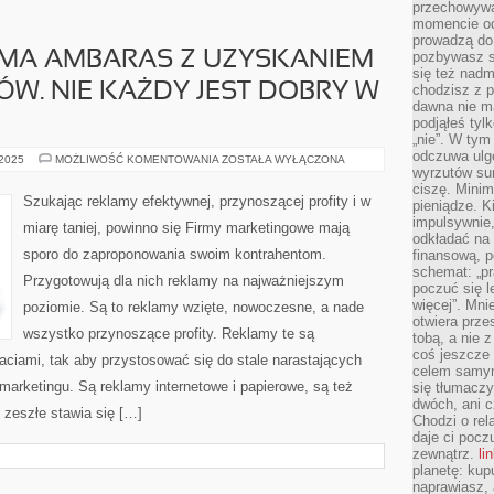
przechowywa
momencie od
prowadzą do
MA AMBARAS Z UZYSKANIEM
pozbywasz s
się też nadm
W. NIE KAŻDY JEST DOBRY W
chodzisz z p
dawna nie m
podjąłeś tyl
„nie”. W tym
odczuwa ulg
DUŻO
 2025
MOŻLIWOŚĆ KOMENTOWANIA
ZOSTAŁA WYŁĄCZONA
SKLEPÓW
wyrzutów sum
MA
ciszę. Minim
AMBARAS
Szukając reklamy efektywnej, przynoszącej profity i w
pieniądze. K
Z
UZYSKANIEM
impulsywnie,
miarę taniej, powinno się Firmy marketingowe mają
NOWYCH
odkładać na
KLIENTÓW.
sporo do zaproponowania swoim kontrahentom.
finansową, p
NIE
KAŻDY
schemat: „pr
Przygotowują dla nich reklamy na najważniejszym
JEST
poczuć się 
DOBRY
więcej”. Mni
W
poziomie. Są to reklamy wzięte, nowoczesne, a nade
MARKETINGU
otwiera prze
wszystko przynoszące profity. Reklamy te są
tobą, a nie 
coś jeszcze 
ciami, tak aby przystosować się do stale narastających
celem samym
marketingu. Są reklamy internetowe i papierowe, są też
się tłumacz
dwóch, ani c
 zeszłe stawia się […]
Chodzi o rel
daje ci pocz
zewnątrz.
li
planetę: kup
naprawiasz, 