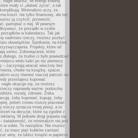
 nagle widzisz, ile energii kradną
tóre miały ci „ułatwić życie”, a tak
komplikują. Minimalizm uczy, że
ma koszt: nie tylko finansowy, ale też
usisz ją czyścić, przewozić,
ć, pamiętać o niej. W pewnym
krywasz, że porządki w szafie
 porządków w kalendarzu. Tak jak
ię nadmiaru rzeczy, możesz pozbyć
iaru obowiązków. Spotkania, na które
rzyzwyczajenia. Projekty, które od
ają sensu. Zobowiązania, które
ko dlatego, że trudno ci było powiedzieć
 miejscu wielu ludzi po raz pierwszy
ę – zaczynają wracać wieczory bez
ienia, chwile na książkę, spacer,
alizm uczy również inaczej patrzeć na
iedy przestajesz kupować
 nagle okazuje się, że możesz
 rzeczy naprawdę ważne: poduszkę
odróże, rozwój, zdrowie. Znika
acuję, żeby kupować, kupuję, żeby
lepiej, potem znowu muszę pracować
ej rzeczy oznacza mniej presji, a to
strzeń na decyzje, które są zgodne z
z reklamą. W połowie drogi pojawia się
– świadomość, że minimalizm nie jest
 w sobie. To narzędzie. Nie musisz
yć, że masz pięć kubków zamiast
zuć winy, że lubisz książki w papierze.