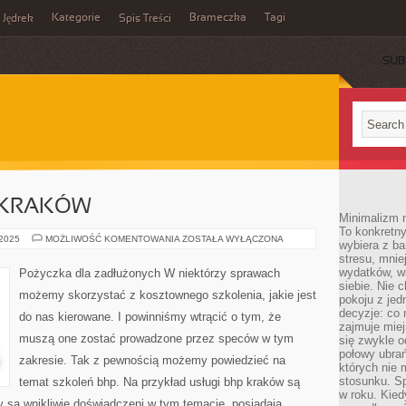
Kategorie
Brameczka
Tagi
Jędrek
Spis Treści
SUB
 KRAKÓW
Minimalizm n
To konkretny
SZKOLENIA
 2025
MOŻLIWOŚĆ KOMENTOWANIA
ZOSTAŁA WYŁĄCZONA
wybiera z b
BHP
stresu, mnie
KRAKÓW
wydatków, wi
Pożyczka dla zadłużonych W niektórzy sprawach
siebie. Nie 
możemy skorzystać z kosztownego szkolenia, jakie jest
pokoju z je
decyzje: co 
do nas kierowane. I powinniśmy wtrącić o tym, że
zajmuje miej
muszą one zostać prowadzone przez speców w tym
się zwykle o
połowy ubrań
zakresie. Tak z pewnością możemy powiedzieć na
których nie
stosunku. S
temat szkoleń bhp. Na przykład usługi bhp kraków są
w roku. Kie
 są wnikliwie doświadczeni w tym temacie, posiadają