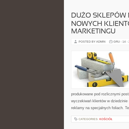
DUŻO SKLEPÓW 
NOWYCH KLIENTÓ
MARKETINGU
POSTED BY ADMIN
GRU - 14 -
produkowane pod rozlicznymi posta
wyczekiwań klientów w dziedzinie 
reklamy na specjalnych foliach. Te
CATEGORIES:
KOŚCIÓŁ