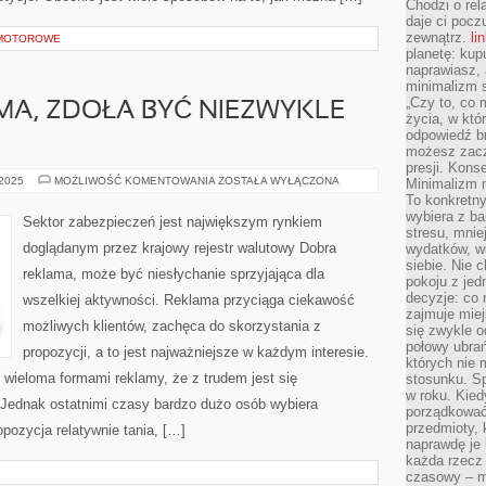
Chodzi o rel
daje ci pocz
zewnątrz.
li
 MOTOROWE
planetę: kup
naprawiasz, 
minimalizm s
„Czy to, co 
MA, ZDOŁA BYĆ NIEZWYKLE
życia, w któ
odpowiedź brz
możesz zacz
presji. Kons
SŁUSZNA
 2025
MOŻLIWOŚĆ KOMENTOWANIA
ZOSTAŁA WYŁĄCZONA
Minimalizm n
REKLAMA,
To konkretny
ZDOŁA
wybiera z b
BYĆ
Sektor zabezpieczeń jest największym rynkiem
NIEZWYKLE
stresu, mnie
POŻĄDANA
doglądanym przez krajowy rejestr walutowy Dobra
wydatków, wi
siebie. Nie 
reklama, może być niesłychanie sprzyjająca dla
pokoju z je
decyzje: co 
wszelkiej aktywności. Reklama przyciąga ciekawość
zajmuje miej
możliwych klientów, zachęca do skorzystania z
się zwykle o
połowy ubrań
propozycji, a to jest najważniejsze w każdym interesie.
których nie
 wieloma formami reklamy, że z trudem jest się
stosunku. S
w roku. Kie
Jednak ostatnimi czasy bardzo dużo osób wybiera
porządkować,
przedmioty, k
opozycja relatywnie tania, […]
naprawdę je 
każda rzecz 
czasowy – m