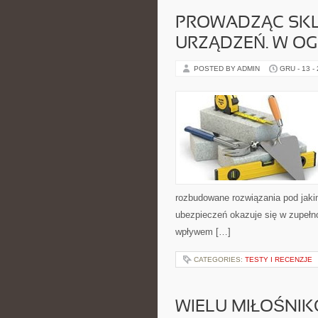
PROWADZĄC SKL
URZĄDZEŃ. W O
POSTED BY ADMIN
GRU - 13 -
rozbudowane rozwiązania pod jaki
ubezpieczeń okazuje się w zupełn
wpływem […]
CATEGORIES:
TESTY I RECENZJE
WIELU MIŁOŚNI