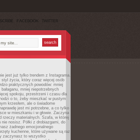
SCRIBE
FACEBOOK
TWITTER
ie jest już tylko trendem z Instagrama.
 styl życia, który coraz więcej osób
ardzo praktycznych powodów: mniej
j bałaganu, mniej niepotrzebnych
ęcej spokoju, przestrzeni i czasu dla
chodzi o to, żeby mieszkać w pustym
dnym krzesłem, ale o świadome
naprawdę jest mi potrzebne, a co tylko
sce w mieszkaniu i w głowie. Zaczyna
d rzeczy materialnych. Szafa, w której
 nie nosisz. Półki z drobiazgami, do
 masz żadnego emocjonalnego
przęty kuchenne, które używane są raz
dy zaczynasz to wszystko