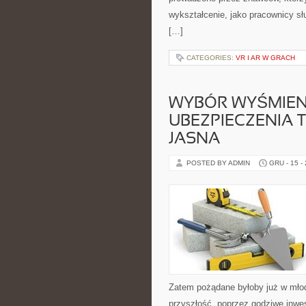
wykształcenie, jako pracownicy s
[…]
CATEGORIES:
VR I AR W GRACH
WYBÓR WYŚMIEN
UBEZPIECZENIA T
JASNA
POSTED BY ADMIN
GRU - 15 -
Zatem pożądane byłoby już w mło
przyszłość, poprzez godziwe inwes