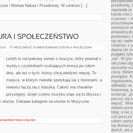
porządkować,
przedmioty, k
ęczne i Martwa Natura i Przedmioty. W centrum […]
naprawdę je 
każda rzecz 
czasowy – m
przechowywa
momencie od
prowadzą do
URA I SPOŁECZEŃSTWO
pozbywasz s
się też nadm
chodzisz z p
MUZYKA
2026
MOŻLIWOŚĆ KOMENTOWANIA
ZOSTAŁA WYŁĄCZONA
dawna nie m
A
KULTURA
podjąłeś tyl
I
Limith to rozrywkowy serwis o muzyce, który powstał z
„nie”. W tym
SPOŁECZEŃSTWO
odczuwa ulg
myślą o czytelnikach szukających emocji po całym
wyrzutów sum
ciszę. Minim
dniu, ale też o tych, którzy chcą wiedzieć więcej. To
pieniądze. K
miejsce, w którym melodie spotykają się z historiami, a
impulsywnie,
odkładać na
nowości łączą się z klasyką. Całość ma charakter
finansową, p
przystępny, dzięki czemu muzyka staje się tu bliższa i
schemat: „pr
poczuć się 
ak słucha. Ciekawe kategorie na stronie to Muzyczne
więcej”. Mni
otwiera prze
tobą, a nie 
coś jeszcze 
 W MARKETINGU ONLINE
celem samym
się tłumacz
dwóch, ani c