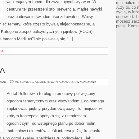
wspierającym tonem dla zwyczajnych wyzwań. W
minimalizm s
„Czy to, co 
centrum tej przestrzeni stoi prewencja, mądre nawyki
życia, w któ
oraz budowanie świadomości zdrowotnej. Wpisy
odpowiedź brz
możesz zacz
ieć tematy, które często bywają niejednoznaczne, a
presji. Kons
 Kategorie Zespół policystycznych jajników (PCOS) i
Na łamach MediluxClinic pojawiają się […]
JA
WA
KRZEWY
2026
MOŻLIWOŚĆ KOMENTOWANIA
ZOSTAŁA WYŁĄCZONA
I
DRZEWA
Portal Hellerówka to blog internetowy poświęcony
ogrodom tematycznym oraz wszystkiemu, co pomaga
zaplanować piękny przydomową oazę. To miejsce, w
którym koncepcja spotyka się z rzemiosłem
ogrodniczym: od wstępnego planu po dobór roślin,
materiałów i akcentów. Jeśli interesuje Cię francuska
albo ogród skalny, znajdziesz tu podpowiedzi, jak