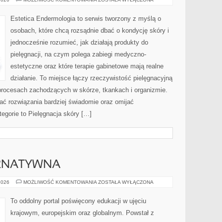
AGING
Estetica Endermologia to serwis tworzony z myślą o
osobach, które chcą rozsądnie dbać o kondycję skóry i
jednocześnie rozumieć, jak działają produkty do
pielęgnacji, na czym polega zabiegi medyczno-
estetyczne oraz które terapie gabinetowe mają realne
działanie. To miejsce łączy rzeczywistość pielęgnacyjną
procesach zachodzących w skórze, tkankach i organizmie.
ać rozwiązania bardziej świadomie oraz omijać
egorie to Pielęgnacja skóry […]
RNATYWNA
EDUKACJA
2026
MOŻLIWOŚĆ KOMENTOWANIA
ZOSTAŁA WYŁĄCZONA
ALTERNATYWNA
To oddolny portal poświęcony edukacji w ujęciu
krajowym, europejskim oraz globalnym. Powstał z