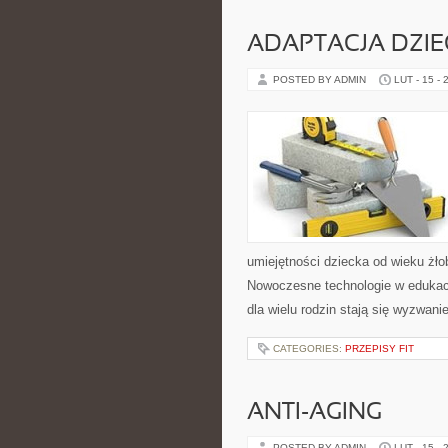
ADAPTACJA DZI
POSTED BY ADMIN
LUT - 15 - 
umiejętności dziecka od wieku żło
Nowoczesne technologie w edukacji
dla wielu rodzin stają się wyzwan
CATEGORIES:
PRZEPISY FIT
ANTI-AGING
POSTED BY ADMIN
LUT - 15 - 