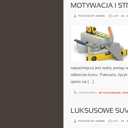
MOTYWACJA I ST
POSTED BY ADMIN
LUT - 19 - 
najważniejsza jest realny postęp 
odbiorców kursu. Polecamy Język an
opiera się […]
CATEGORIES:
WYSZUKIWANIE GR
LUKSUSOWE SUV
POSTED BY ADMIN
LUT - 19 - 