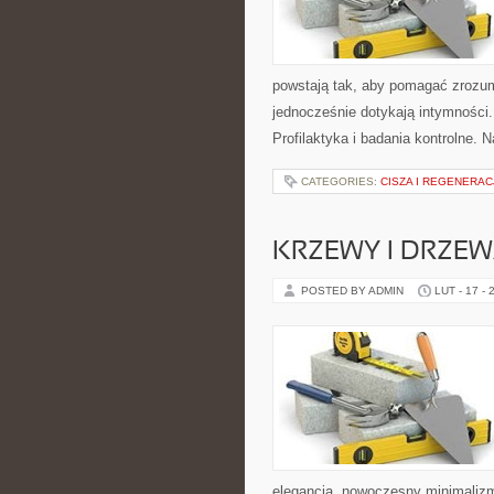
powstają tak, aby pomagać zrozum
jednocześnie dotykają intymności.
Profilaktyka i badania kontrolne. 
CATEGORIES:
CISZA I REGENERAC
KRZEWY I DRZE
POSTED BY ADMIN
LUT - 17 - 
elegancja, nowoczesny minimalizm 