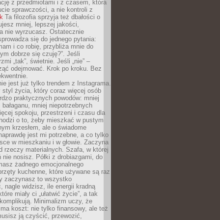
ację z przedmiotami i z czasem, która
ucie sprawczości, a nie kontroli z
nk
Ta filozofia sprzyja też dbałości o
ujesz mniej, lepszej jakości,
a nie wyrzucasz. Ostatecznie
prowadza się do jednego pytania:
mam i co robię, przybliża mnie do
rym dobrze się czuję?”. Jeśli
mi „tak”, świetnie. Jeśli „nie” –
ąć odejmować. Krok po kroku. Bez
ekwentnie.
ie jest już tylko trendem z Instagrama.
 styl życia, który coraz więcej osób
ardzo praktycznych powodów: mniej
j bałaganu, mniej niepotrzebnych
ęcej spokoju, przestrzeni i czasu dla
chodzi o to, żeby mieszkać w pustym
dnym krzesłem, ale o świadome
naprawdę jest mi potrzebne, a co tylko
sce w mieszkaniu i w głowie. Zaczyna
d rzeczy materialnych. Szafa, w której
 nie nosisz. Półki z drobiazgami, do
 masz żadnego emocjonalnego
przęty kuchenne, które używane są raz
dy zaczynasz to wszystko
 nagle widzisz, ile energii kradną
tóre miały ci „ułatwić życie”, a tak
komplikują. Minimalizm uczy, że
ma koszt: nie tylko finansowy, ale też
usisz ją czyścić, przewozić,