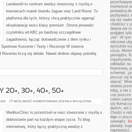
przechowywa
Landworld to centrum wiedzy stworzony z myślą o
momencie od
prowadzą do
kierowcach marek brandu Jaguar oraz Land Rover. To
pozbywasz s
platforma dla tych, którzy chcą praktycznie ogarnąć
się też nadm
chodzisz z p
eksploatację wozu klasy premium. Strona prowadzi
dawna nie m
czytelnika od ABC po bardziej szczegółowe
podjąłeś tyl
„nie”. W tym
zagadnienia, łącząc doświadczenie z tłem rynku i
odczuwa ulg
wyrzutów sum
i Sportowe Korzenie i Testy i Recenzje W świecie
ciszę. Minim
Roverów liczą się detale. Nawet drobne objawy potrafią
pieniądze. K
impulsywnie,
odkładać na
finansową, p
schemat: „pr
poczuć się 
więcej”. Mni
otwiera prze
20+, 30+, 40+, 50+
tobą, a nie 
coś jeszcze 
celem samym
ZDROWIE
2026
MOŻLIWOŚĆ KOMENTOWANIA
ZOSTAŁA WYŁĄCZONA
się tłumacz
KOBIETY
20+,
dwóch, ani c
30+,
MediluxClinic to przestrzeń w sieci stworzone z myślą o
Chodzi o rel
40+,
daje ci pocz
50+
dobrostanie pań na każdym etapie życia. To blog
zewnątrz.
li
planetę: kup
internetowy, który łączy praktyczną wiedzę z
naprawiasz, 