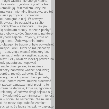
 nagle widzisz, ile energii kradną
tóre miały ci „ułatwić życie”, a tak
komplikują. Minimalizm uczy, że
ma koszt: nie tylko finansowy, ale też
usisz ją czyścić, przewozić,
ć, pamiętać o niej. W pewnym
krywasz, że porządki w szafie
 porządków w kalendarzu. Tak jak
ię nadmiaru rzeczy, możesz pozbyć
iaru obowiązków. Spotkania, na które
rzyzwyczajenia. Projekty, które od
ają sensu. Zobowiązania, które
ko dlatego, że trudno ci było powiedzieć
 miejscu wielu ludzi po raz pierwszy
ę – zaczynają wracać wieczory bez
ienia, chwile na książkę, spacer,
alizm uczy również inaczej patrzeć na
iedy przestajesz kupować
 nagle okazuje się, że możesz
 rzeczy naprawdę ważne: poduszkę
odróże, rozwój, zdrowie. Znika
acuję, żeby kupować, kupuję, żeby
lepiej, potem znowu muszę pracować
ej rzeczy oznacza mniej presji, a to
strzeń na decyzje, które są zgodne z
z reklamą. W połowie drogi pojawia się
– świadomość, że minimalizm nie jest
 w sobie. To narzędzie. Nie musisz
yć, że masz pięć kubków zamiast
zuć winy, że lubisz książki w papierze.