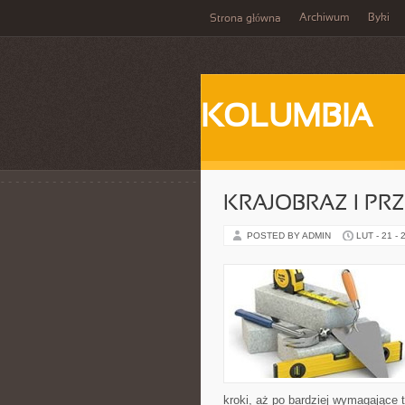
Archiwum
Byki
Strona główna
KOLUMBIA
KRAJOBRAZ I PR
POSTED BY ADMIN
LUT - 21 - 
kroki, aż po bardziej wymagające