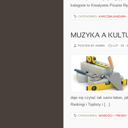
kategorie to Kreatywne Pisanie R
CATEGORIES:
KARCZMAJANDURA
MUZYKA A KULT
POSTED BY ADMIN
LUT - 20 - 
daje się czytać tak samo łatwo, j
Rankingi i Toplisty i […]
CATEGORIES:
NOWOŚCI I TRENDY