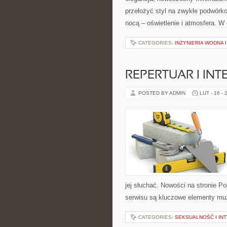
przełożyć styl na zwykłe podwórko
nocą – oświetlenie i atmosfera. W
CATEGORIES:
INŻYNIERIA WODNA 
REPERTUAR I INT
POSTED BY ADMIN
LUT - 16 - 
jej słuchać. Nowości na stronie P
serwisu są kluczowe elementy muz
CATEGORIES:
SEKSUALNOŚĆ I IN