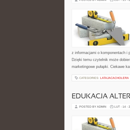
z informacjami o komponentach i 
Dzięki temu czytelnik może dobier
marketingowe pułapki. Ciekawe kat
CATEGORIES:
LATAJACACHOLERA
EDUKACJA ALTE
POSTED BY ADMIN
LUT - 14 - 