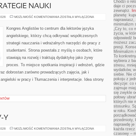
Chodzi o rel
RATEGIE NAUKI
daje ci pocz
zewnątrz.
li
planetę: kup
MOTYWACJA
2026
MOŻLIWOŚĆ KOMENTOWANIA
ZOSTAŁA WYŁĄCZONA
naprawiasz, 
I
STRATEGIE
minimalizm s
NAUKI
Kongres Anglistów to centrum dla lektorów języka
„Czy to, co 
życia, w któ
angielskiego, którzy chcą odkrywać współczesnych
odpowiedź brz
możesz zacz
strategii nauczania i wdrażalnych narzędzi do pracy z
presji. Kons
studentami. Strona powstała z myślą o osobach, które
Minimalizm n
To konkretny
stawiają na rozwój i traktują dydaktykę jako żywy
wybiera z b
proces. To miejsce spotkania inspiracji i wdrożeń, gdzie
stresu, mnie
wydatków, wi
oraz dobrostan zarówno prowadzących zajęcia, jak i
siebie. Nie 
pokoju z je
gielski w pracy i Tłumaczenia i interpretacje. Idea strony
decyzje: co 
zajmuje miej
się zwykle o
połowy ubrań
ANTÓW
których nie
stosunku. S
w roku. Kie
porządkować,
-Y
przedmioty, k
naprawdę je 
LUKSUSOWE
każda rzecz 
2026
MOŻLIWOŚĆ KOMENTOWANIA
ZOSTAŁA WYŁĄCZONA
SUV-
czasowy – m
Y