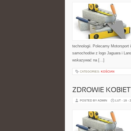
technologii. Polecamy Motorsport 
samochodów z logo Jaguara i Land 
wskazywać na […]
CATEGORIES:
KOŚCIAN
ZDROWIE KOBIETY 
POSTED BY ADMIN
LUT - 18 - 