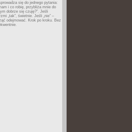
prowadza się do jednego pytania:
mam i co robię, przybliża mnie do
rym dobrze się czuję?”. Jeśli
mi „tak”, świetnie. Jeśli „nie” –
ąć odejmować. Krok po kroku. Bez
ekwentnie.