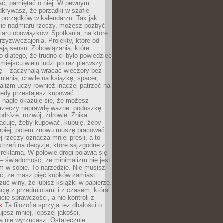
ć, pamiętać o niej. W pewnym
krywasz, że porządki w szafie
 porządków w kalendarzu. Tak jak
ię nadmiaru rzeczy, możesz pozbyć
iaru obowiązków. Spotkania, na które
rzyzwyczajenia. Projekty, które od
ają sensu. Zobowiązania, które
ko dlatego, że trudno ci było powiedzieć
 miejscu wielu ludzi po raz pierwszy
ę – zaczynają wracać wieczory bez
ienia, chwile na książkę, spacer,
alizm uczy również inaczej patrzeć na
iedy przestajesz kupować
 nagle okazuje się, że możesz
 rzeczy naprawdę ważne: poduszkę
odróże, rozwój, zdrowie. Znika
acuję, żeby kupować, kupuję, żeby
lepiej, potem znowu muszę pracować
ej rzeczy oznacza mniej presji, a to
strzeń na decyzje, które są zgodne z
z reklamą. W połowie drogi pojawia się
– świadomość, że minimalizm nie jest
 w sobie. To narzędzie. Nie musisz
yć, że masz pięć kubków zamiast
zuć winy, że lubisz książki w papierze.
ację z przedmiotami i z czasem, która
ucie sprawczości, a nie kontroli z
nk
Ta filozofia sprzyja też dbałości o
ujesz mniej, lepszej jakości,
a nie wyrzucasz. Ostatecznie