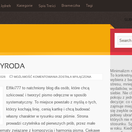
Kategorie
Brameczka
Tagi
Jędrek
Spis Treści
SUB
ZYRODA
Minimalizm n
To konkretny
KRAJOBRAZ
2026
MOŻLIWOŚĆ KOMENTOWANIA
ZOSTAŁA WYŁĄCZONA
wybiera z b
I
PRZYRODA
stresu, mnie
Elfiki777 to natchniony blog dla osób, które chcą
wydatków, wi
siebie. Nie 
szkicować i tworzyć pismo odręczne w sposób
pokoju z je
decyzje: co 
systematyczny. To miejsce powstało z myślą o tych,
zajmuje miej
którzy kochają linię, cenią kartkę i chcą budować
się zwykle o
połowy ubrań
własny charakter w rysunku oraz piśmie. Strona
których nie
prowadzi czytelnika od pierwszych prób, przez małe
stosunku. S
w roku. Kie
 tematy związane z kompozycją i harmonią pisma. Ciekawe