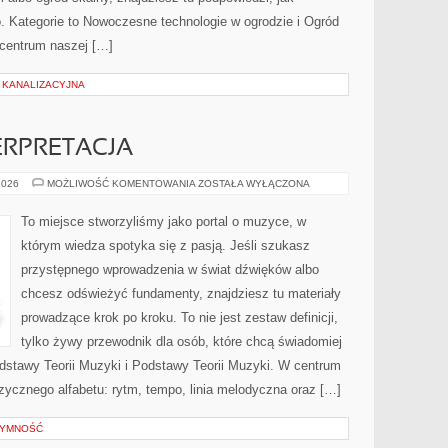
. Kategorie to Nowoczesne technologie w ogrodzie i Ogród
 centrum naszej […]
I KANALIZACYJNA
ERPRETACJA
REPERTUAR
2026
MOŻLIWOŚĆ KOMENTOWANIA
ZOSTAŁA WYŁĄCZONA
I
INTERPRETACJA
To miejsce stworzyliśmy jako portal o muzyce, w
którym wiedza spotyka się z pasją. Jeśli szukasz
przystępnego wprowadzenia w świat dźwięków albo
chcesz odświeżyć fundamenty, znajdziesz tu materiały
prowadzące krok po kroku. To nie jest zestaw definicji,
tylko żywy przewodnik dla osób, które chcą świadomiej
odstawy Teorii Muzyki i Podstawy Teorii Muzyki. W centrum
ycznego alfabetu: rytm, tempo, linia melodyczna oraz […]
TYMNOŚĆ