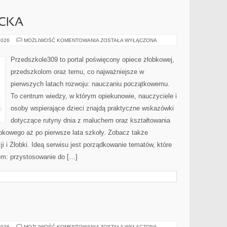
ECKA
ADAPTACJA
2026
MOŻLIWOŚĆ KOMENTOWANIA
ZOSTAŁA WYŁĄCZONA
DZIECKA
Przedszkole309 to portal poświęcony opiece żłobkowej,
przedszkolom oraz temu, co najważniejsze w
pierwszych latach rozwoju: nauczaniu początkowemu.
To centrum wiedzy, w którym opiekunowie, nauczyciele i
osoby wspierające dzieci znajdą praktyczne wskazówki
dotyczące rutyny dnia z maluchem oraz kształtowania
bkowego aż po pierwsze lata szkoły. Zobacz także
 i Żłobki. Ideą serwisu jest porządkowanie tematów, które
iem: przystosowanie do […]
ANTI-
2026
MOŻLIWOŚĆ KOMENTOWANIA
ZOSTAŁA WYŁĄCZONA