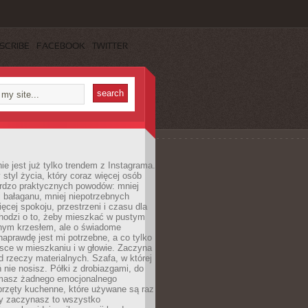
SCRIBE
FACEBOOK
TWITTER
ie jest już tylko trendem z Instagrama.
 styl życia, który coraz więcej osób
ardzo praktycznych powodów: mniej
j bałaganu, mniej niepotrzebnych
ęcej spokoju, przestrzeni i czasu dla
chodzi o to, żeby mieszkać w pustym
dnym krzesłem, ale o świadome
naprawdę jest mi potrzebne, a co tylko
sce w mieszkaniu i w głowie. Zaczyna
d rzeczy materialnych. Szafa, w której
 nie nosisz. Półki z drobiazgami, do
 masz żadnego emocjonalnego
przęty kuchenne, które używane są raz
dy zaczynasz to wszystko